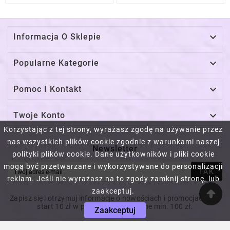

Informacja O Sklepie

Popularne Kategorie

Pomoc I Kontakt

Twoje Konto
Korzystając z tej strony, wyrażasz zgodę na używanie przez
nas wszystkich plików cookie zgodnie z warunkami naszej
Newsletter
polityki plików cookie. Dane użytkowników i pliki cookie
mogą być przetwarzane i wykorzystywane do personalizacji
TAK
reklam. Jeśli nie wyrażasz na to zgody zamknij stronę, lub
zaakceptuj.
Zapisz się i otrzymuj informacje o nowościach i promocjach! Na
start 10 zł w prezencie! Za wydane min. 100 zł.
Zaakceptuj