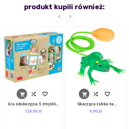
produkt kupili również:








Gra edukacyjna 5 zmysłów
Skacząca żabka na
/ Akros
sznurku / Tullo
124,90 zł
9,90 zł