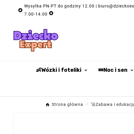
Wysyłka PN-PT do godziny 12.00 | biuro@dzieckoexp


7.00-14.00
👶Wózki i foteliki
💤Noc i sen
Strona główna
🚀Zabawa i edukacj