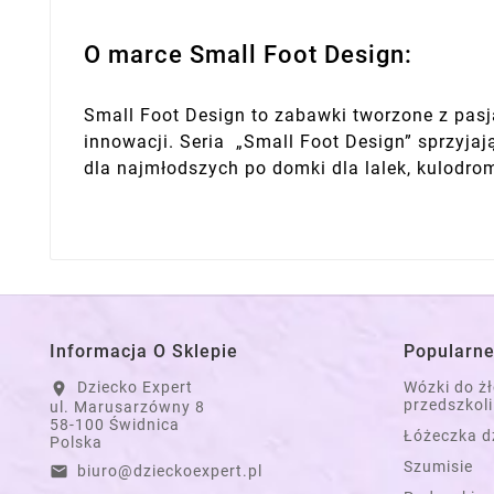
O marce Small Foot Design:
Small Foot Design to zabawki tworzone z pasją
innowacji. Seria „Small Foot Design” sprzyja
dla najmłodszych po domki dla lalek, kulodro
Informacja O Sklepie
Popularne
Dziecko Expert
Wózki do ż
location_on
przedszkoli
ul. Marusarzówny 8
58-100 Świdnica
Łóżeczka d
Polska
Szumisie
biuro@dzieckoexpert.pl
email