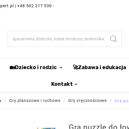
ert.pl | +48 502 217 530 -
🏡Dziecko i rodzic
🚀Zabawa i edukacja
Kontakt
a
Gry planszowe i ruchowe
Gry zręcznościowe
Gra pu
Gra puzzle do ło