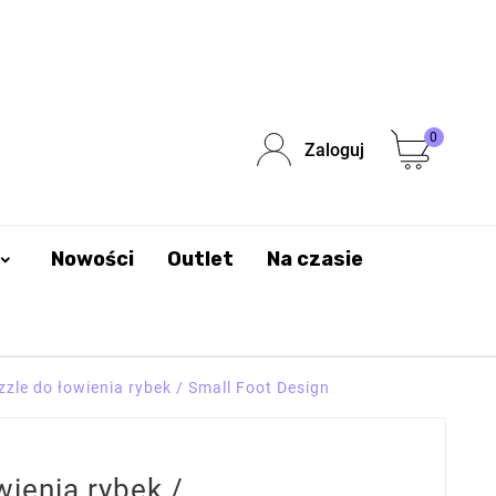
0
Zaloguj
Nowości
Outlet
Na czasie
zzle do łowienia rybek / Small Foot Design
wienia rybek /