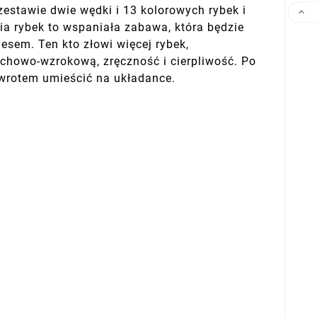
zestawie dwie wędki i 13 kolorowych rybek i

a rybek to wspaniała zabawa, która będzie
esem. Ten kto złowi więcej rybek,
uchowo-wzrokową, zręczność i cierpliwość. Po
owrotem umieścić na układance.