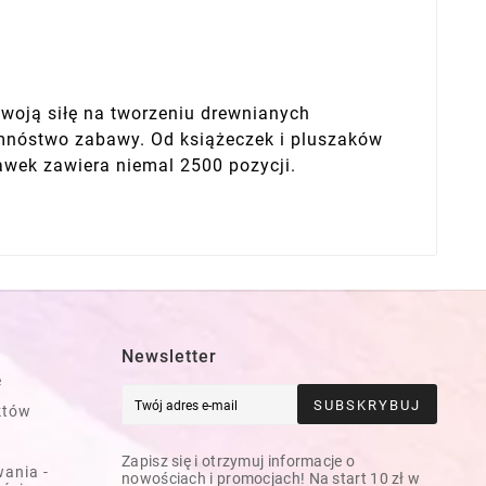
swoją siłę na tworzeniu drewnianych
m mnóstwo zabawy. Od książeczek i pluszaków
awek zawiera niemal 2500 pozycji.
Newsletter
e
SUBSKRYBUJ
któw
Zapisz się i otrzymuj informacje o
ania -
nowościach i promocjach! Na start 10 zł w