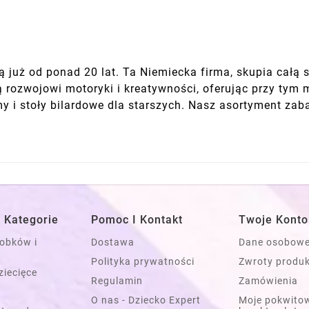
 już od ponad 20 lat. Ta Niemiecka firma, skupia całą 
ją rozwojowi motoryki i kreatywności, oferując przy ty
my i stoły bilardowe dla starszych. Nasz asortyment zab
 Kategorie
Pomoc I Kontakt
Twoje Konto
łobków i
Dostawa
Dane osobow
Polityka prywatności
Zwroty produ
ziecięce
Regulamin
Zamówienia
O nas - Dziecko Expert
Moje pokwitow