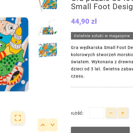
Small Foot Desi
44,90 zł
Ostatnie sztuki w magazynie
Gra wędkarska Small Foot Des
kolorowych stworzeń morski
światem. Wykonana z drewna, 
dzieci od 3 lat. Świetna zab
czasu.
ILOŚĆ:


