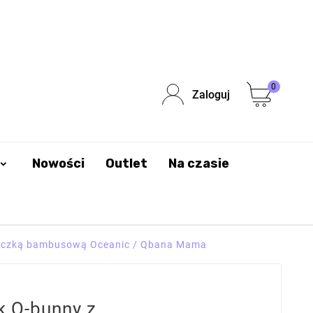
0
Zaloguj
Nowości
Outlet
Na czasie
teczką bambusową Oceanic / Qbana Mama
k Q-bunny z