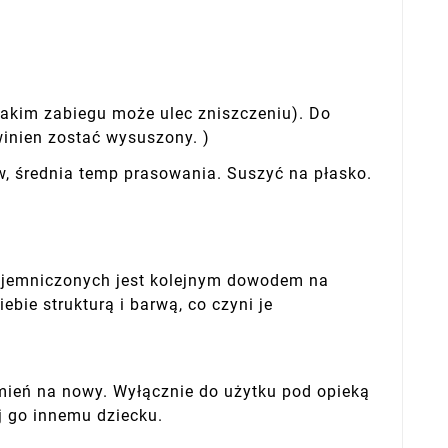
takim zabiegu może ulec zniszczeniu). Do
inien zostać wysuszony. )
, średnia temp prasowania. Suszyć na płasko.
wtajemniczonych jest kolejnym dowodem na
ebie strukturą i barwą, co czyni je
ień na nowy. Wyłącznie do użytku pod opieką
j go innemu dziecku.