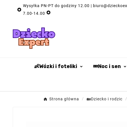
Wysyłka PN-PT do godziny 12.00 | biuro@dzieckoexp


7.00-14.00
👶Wózki i foteliki
💤Noc i sen
Strona główna
🏡Dziecko i rodzic