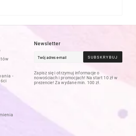
Newsletter
e
SUBSKRYBUJ
któw
Zapisz się i otrzymuj informacje o
ania -
nowościach i promocjach! Na start 10 zł w
ości
prezencie! Za wydane min. 100 zł.
mienia