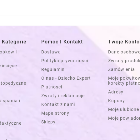
 Kategorie
Pomoc I Kontakt
Twoje Konto
łobków i
Dostawa
Dane osobow
Polityka prywatności
Zwroty produ
ziecięce
Regulamin
Zamówienia
O nas - Dziecko Expert
Moje pokwitow
rtopedyczne
korekty płatn
Platnosci
Adresy
Zwroty i reklamacje
 spania i
Kupony
Kontakt z nami
Moje ulubione
Mapa strony
Moje powiado
Sklepy
daktyczne