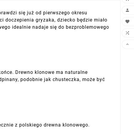

awdzi się już od pierwszego okresu
i doczepienia gryzaka, dziecko będzie miało

wego idealnie nadaje się do bezproblemowego


e końce. Drewno klonowe ma naturalne
 odpinany, podobnie jak chusteczka, może być
cznie z polskiego drewna klonowego.