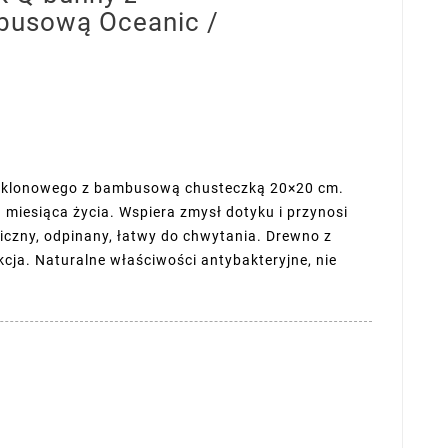
busową Oceanic /
a klonowego z bambusową chusteczką 20×20 cm.
. miesiąca życia. Wspiera zmysł dotyku i przynosi
czny, odpinany, łatwy do chwytania. Drewno z
kcja. Naturalne właściwości antybakteryjne, nie