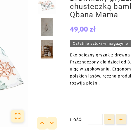
chusteczką bam
Qbana Mama
49,00 zł
Ostatnie sztuki w magazynie
Ekologiczny gryzak z drewn
Przeznaczony dla dzieci od 3
ulgę w ząbkowaniu. Ergonomi
polskich lasów, ręczna produ
rozwija pleśni.

ILOŚĆ:

