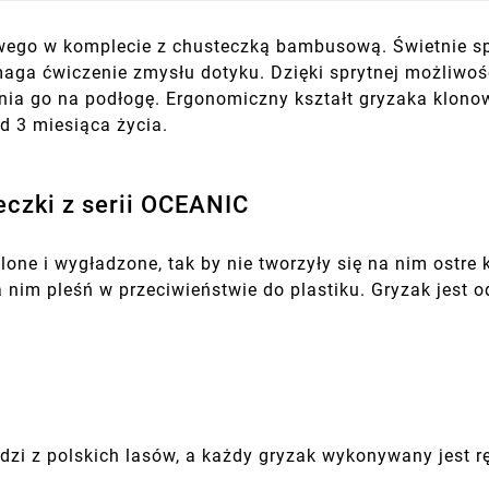
ego w komplecie z chusteczką bambusową. Świetnie spr
aga ćwiczenie zmysłu dotyku. Dzięki sprytnej możliwośc
nia go na podłogę. Ergonomiczny kształt gryzaka klono
d 3 miesiąca życia.
eczki z serii OCEANIC
one i wygładzone, tak by nie tworzyły się na nim ostr
na nim pleśń w przeciwieństwie do plastiku. Gryzak jest
i z polskich lasów, a każdy gryzak wykonywany jest rę