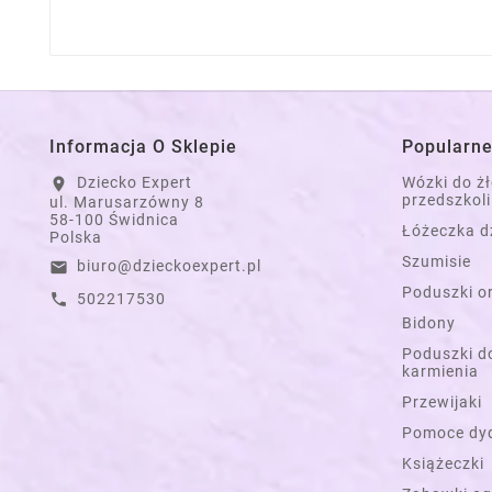
Informacja O Sklepie
Popularne
Dziecko Expert
Wózki do ż
location_on
przedszkoli
ul. Marusarzówny 8
58-100 Świdnica
Łóżeczka d
Polska
Szumisie
biuro@dzieckoexpert.pl
email
Poduszki o
502217530
call
Bidony
Poduszki do
karmienia
Przewijaki
Pomoce dy
Książeczki