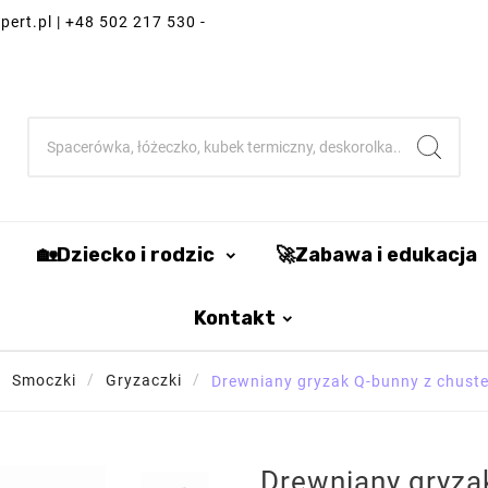
ert.pl | +48 502 217 530 -
🏡Dziecko i rodzic
🚀Zabawa i edukacja
Kontakt
Smoczki
Gryzaczki
Drewniany gryzak Q-bunny z chus
Drewniany gryza