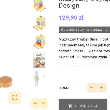
Design
129,90 zł
Ostatnie sztuki w magazynie
Muzyczny trójkąt Small Foot 
instrumentami, takimi jak bę
drewna i metalu, wspiera roz
dzieci od 18. miesiąca życia.
ILOŚĆ:




DO KOSZYKA