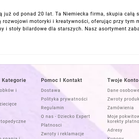
 już od ponad 20 lat. Ta Niemiecka firma, skupia całą 
ją rozwojowi motoryki i kreatywności, oferując przy ty
my i stoły bilardowe dla starszych. Nasz asortyment zab
 Kategorie
Pomoc I Kontakt
Twoje Konto
łobków i
Dostawa
Dane osobow
Polityka prywatności
Zwroty produ
ziecięce
Regulamin
Zamówienia
O nas - Dziecko Expert
Moje pokwitow
rtopedyczne
korekty płatn
Platnosci
Adresy
Zwroty i reklamacje
 spania i
Kupony