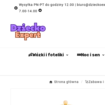
Wysyłka PN-PT do godziny 12.00 | biuro@dzieckoexp


7.00-14.00
👶Wózki i foteliki
💤Noc i sen
Strona główna
🚀Zabawa i