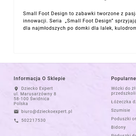
Small Foot Design to zabawki tworzone z pasją
innowacji. Seria „Small Foot Design” sprzyja
dla najmłodszych po domki dla lalek, kulodro
Informacja O Sklepie
Popularne
Dziecko Expert
Wózki do ż
location_on
przedszkoli
ul. Marusarzówny 8
58-100 Świdnica
Łóżeczka d
Polska
Szumisie
biuro@dzieckoexpert.pl
email
Poduszki o
502217530
call
Bidony
Poduszki do