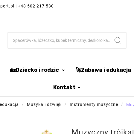
ert.pl | +48 502 217 530 -
🏡Dziecko i rodzic
🚀Zabawa i edukacja
Kontakt
 edukacja
Muzyka i dźwięk
Instrumenty muzyczne
Muz
Muzyczny trójkąt