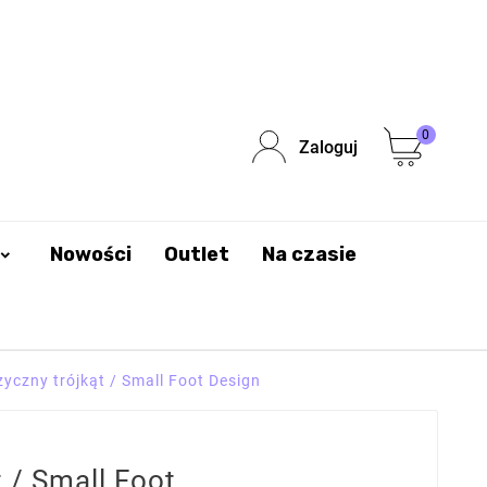
0
Zaloguj
Nowości
Outlet
Na czasie
yczny trójkąt / Small Foot Design
 / Small Foot