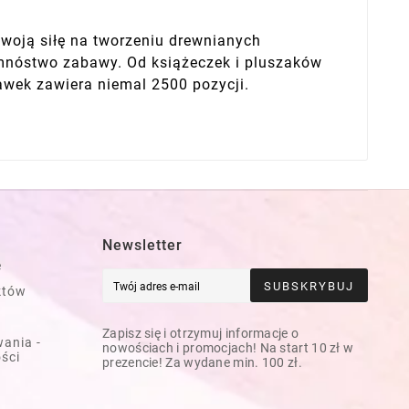
swoją siłę na tworzeniu drewnianych
m mnóstwo zabawy. Od książeczek i pluszaków
awek zawiera niemal 2500 pozycji.
Newsletter
e
SUBSKRYBUJ
któw
Zapisz się i otrzymuj informacje o
ania -
nowościach i promocjach! Na start 10 zł w
ości
prezencie! Za wydane min. 100 zł.