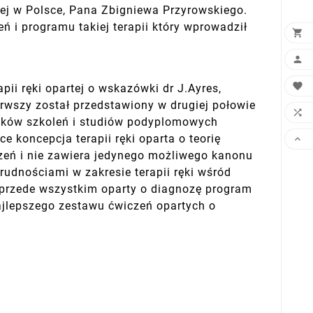
ej w Polsce, Pana Zbigniewa Przyrowskiego.
ń i programu takiej terapii który wprowadził



pii ręki opartej o wskazówki dr J.Ayres,
ierwszy został przedstawiony w drugiej połowie

ników szkoleń i studiów podyplomowych
 koncepcja terapii ręki oparta o teorię

czeń i nie zawiera jedynego możliwego kanonu
rudnościami w zakresie terapii ręki wśród
z przede wszystkim oparty o diagnozę program
jlepszego zestawu ćwiczeń opartych o