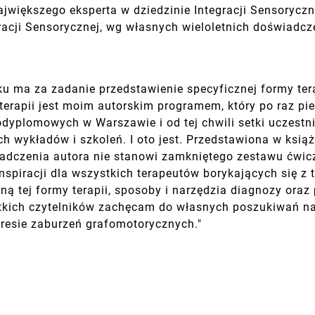
większego eksperta w dziedzinie Integracji Sensoryczn
gracji Sensorycznej, wg własnych wieloletnich doświadcze
ku ma za zadanie przedstawienie specyficznej formy tera
m terapii jest moim autorskim programem, który po raz p
odyplomowych w Warszawie i od tej chwili setki uczest
 wykładów i szkoleń. I oto jest. Przedstawiona w książce
wiadczenia autora nie stanowi zamkniętego zestawu ćwi
spiracji dla wszystkich terapeutów borykających się z t
ną tej formy terapii, sposoby i narzędzia diagnozy ora
tkich czytelników zachęcam do własnych poszukiwań na
akresie zaburzeń grafomotorycznych."