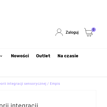
0
Zaloguj
Nowości
Outlet
Na czasie
eorii integracji sensorycznej / Empis
rii integracji