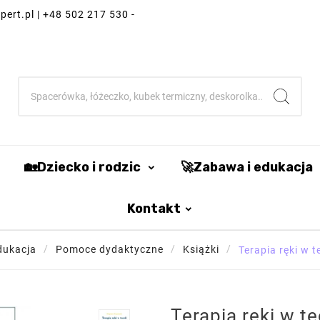
ert.pl | +48 502 217 530 -
🏡Dziecko i rodzic
🚀Zabawa i edukacja
Kontakt
dukacja
Pomoce dydaktyczne
Książki
Terapia ręki w t
Terapia ręki w teo