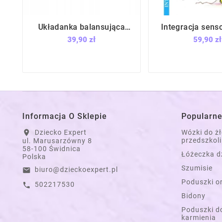
Układanka balansująca
Integracja sens






żabka / Small Foot Design
Teoria, diagnoza,
39,90 zł
59,90 zł
Empis
Informacja O Sklepie
Popularne
Dziecko Expert
Wózki do ż
location_on
przedszkoli
ul. Marusarzówny 8
58-100 Świdnica
Łóżeczka d
Polska
Szumisie
biuro@dzieckoexpert.pl
email
Poduszki o
502217530
call
Bidony
Poduszki do
karmienia