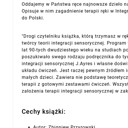
Oddajemy w Państwa ręce najnowsze dzieło naj
Opisuje w nim zagadnienie terapii ręki w Inte
do Polski.
"Drogi czytelniku książka, którą trzymasz w rę
twórcy teorii integracji sensorycznej. Progra
lat 90-tych dwudziestego wieku na studiach p
poszukiwało swego rodzaju podręcznika do tych
integracji sensorycznej J.Ayres i własne doś
układu ćwiczeń. Jest raczej pewnym źródłem in
małych dzieci. Zawiera nie podstawę teoretycz
terapii z gotowymi zestawami ćwiczeń. Wszys
założenia terapii integracji sensorycznej w z
Cechy książki:
Autor: Zbigniew Przyrowski