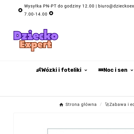
Wysyłka PN-PT do godziny 12.00 | biuro@dzieckoexp


7.00-14.00
👶Wózki i foteliki
💤Noc i sen
Strona główna
🚀Zabawa i e