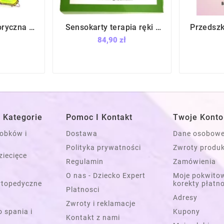
oryczna -
Sensokarty terapia ręki /
Przedszk







 terapia /
Empis
Scenariu
84,90 zł
 Kategorie
Pomoc I Kontakt
Twoje Konto
łobków i
Dostawa
Dane osobow
Polityka prywatności
Zwroty produ
ziecięce
Regulamin
Zamówienia
O nas - Dziecko Expert
Moje pokwitow
rtopedyczne
korekty płatn
Platnosci
Adresy
Zwroty i reklamacje
 spania i
Kupony
Kontakt z nami