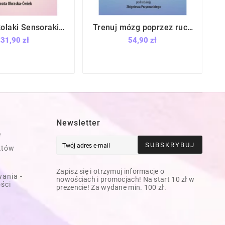
olaki Sensoraki -
Trenuj mózg poprzez ruch







sze zajęć / Empis
/ Empis
31,90 zł
54,90 zł
Newsletter
e
SUBSKRYBUJ
któw
Zapisz się i otrzymuj informacje o
ania -
nowościach i promocjach! Na start 10 zł w
ości
prezencie! Za wydane min. 100 zł.