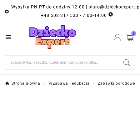
Wysyłka PN-PT do godziny 12.00 | biuro@dzieckoexpert.p


| +48 502 217 530 - 7.00-14.00
0

Strona główna
🚀Zabawa i edukacja
Zabawki ogrodowe