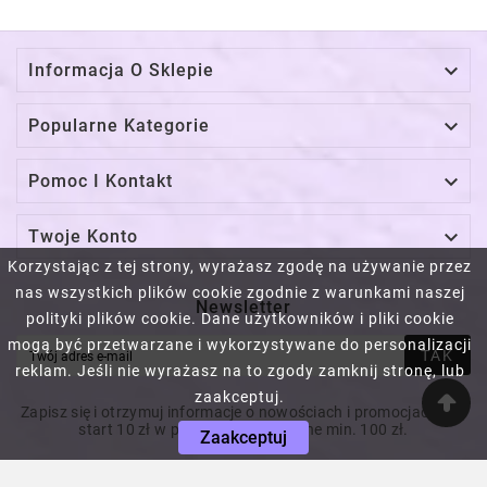

Informacja O Sklepie

Popularne Kategorie

Pomoc I Kontakt

Twoje Konto
Korzystając z tej strony, wyrażasz zgodę na używanie przez
nas wszystkich plików cookie zgodnie z warunkami naszej
Newsletter
polityki plików cookie. Dane użytkowników i pliki cookie
mogą być przetwarzane i wykorzystywane do personalizacji
TAK
reklam. Jeśli nie wyrażasz na to zgody zamknij stronę, lub
zaakceptuj.
Zapisz się i otrzymuj informacje o nowościach i promocjach! Na
start 10 zł w prezencie! Za wydane min. 100 zł.
Zaakceptuj