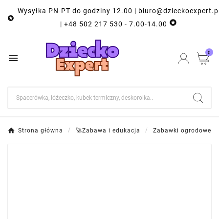
Wysyłka PN-PT do godziny 12.00 | biuro@dzieckoexpert.p


| +48 502 217 530 - 7.00-14.00
0

Strona główna
🚀Zabawa i edukacja
Zabawki ogrodowe