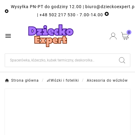
Wysyłka PN-PT do godziny 12.00 | biuro@dzieckoexpert.p


| +48 502 217 530 - 7.00-14.00
0

Strona główna
👶Wózki i foteliki
Akcesoria do wózków