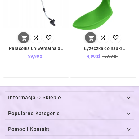






Parasolka uniwersalna do
Łyżeczka do nauki
wózka dziecięcego Kwiatki
samodzielnego jedzenia
59,90 zł
4,90 zł
15,90 zł
/ Camicco
Amazonka / I Can Spoon

Informacja O Sklepie

Popularne Kategorie

Pomoc I Kontakt