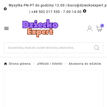
Wysyłka PN-PT do godziny 12.00 | biuro@dzieckoexpert.p


| +48 502 217 530 - 7.00-14.00
0

Strona główna
👶Wózki i foteliki
Akcesoria do wózków