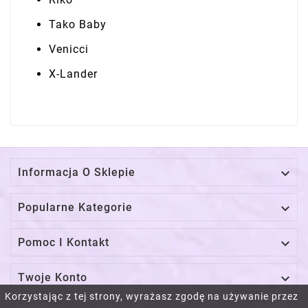
Tako Baby
Venicci
X-Lander

Informacja O Sklepie

Popularne Kategorie

Pomoc I Kontakt

Twoje Konto
Korzystając z tej strony, wyrażasz zgodę na używanie przez