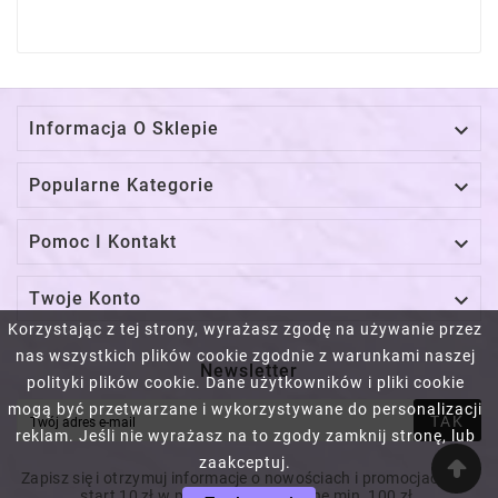

Informacja O Sklepie

Popularne Kategorie

Pomoc I Kontakt

Twoje Konto
Korzystając z tej strony, wyrażasz zgodę na używanie przez
nas wszystkich plików cookie zgodnie z warunkami naszej
Newsletter
polityki plików cookie. Dane użytkowników i pliki cookie
mogą być przetwarzane i wykorzystywane do personalizacji
TAK
reklam. Jeśli nie wyrażasz na to zgody zamknij stronę, lub
zaakceptuj.
Zapisz się i otrzymuj informacje o nowościach i promocjach! Na
start 10 zł w prezencie! Za wydane min. 100 zł.