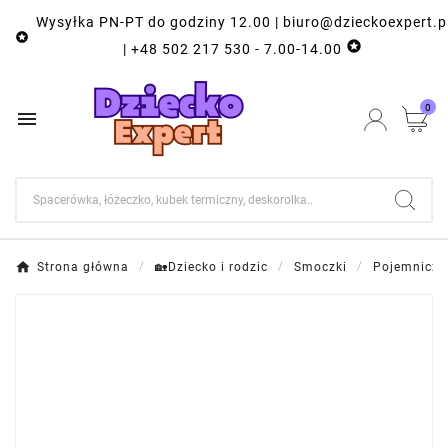
Wysyłka PN-PT do godziny 12.00 | biuro@dzieckoexpert.p


| +48 502 217 530 - 7.00-14.00
0

Strona główna
🏡Dziecko i rodzic
Smoczki
Pojemniczk