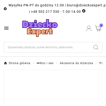
Wysyłka PN-PT do godziny 12.00 | biuro@dzieckoexpert.p


| +48 502 217 530 - 7.00-14.00
0

Strona główna
💤Noc i sen
Akcesoria do łóżeczka
Pośc