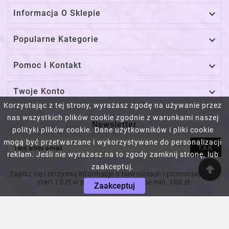

Informacja O Sklepie

Popularne Kategorie

Pomoc I Kontakt

Twoje Konto
Korzystając z tej strony, wyrażasz zgodę na używanie przez
nas wszystkich plików cookie zgodnie z warunkami naszej
Newsletter
polityki plików cookie. Dane użytkowników i pliki cookie
mogą być przetwarzane i wykorzystywane do personalizacji
TAK
reklam. Jeśli nie wyrażasz na to zgody zamknij stronę, lub
zaakceptuj.
Zapisz się i otrzymuj informacje o nowościach i promocjach! Na
start 10 zł w prezencie! Za wydane min. 100 zł.
Zaakceptuj