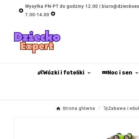
Wysyłka PN-PT do godziny 12.00 | biuro@dzieckoexp


7.00-14.00
👶Wózki i foteliki
💤Noc i sen
Strona główna
🚀Zabawa i edu