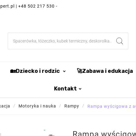
ert.pl | +48 502 217 530 -
🏡Dziecko i rodzic
🚀Zabawa i edukacja
Kontakt
kacja
Motoryka i nauka
Rampy
Rampa wyścigowa z au
Rampa wyścigowa