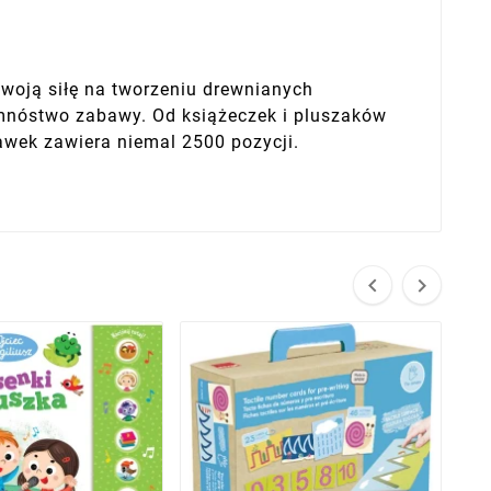
swoją siłę na tworzeniu drewnianych
m mnóstwo zabawy. Od książeczek i pluszaków
awek zawiera niemal 2500 pozycji.

