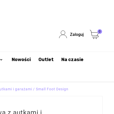
0
Zaloguj
Nowości
Outlet
Na czasie
tkami i garażami / Small Foot Design
 z autkami i