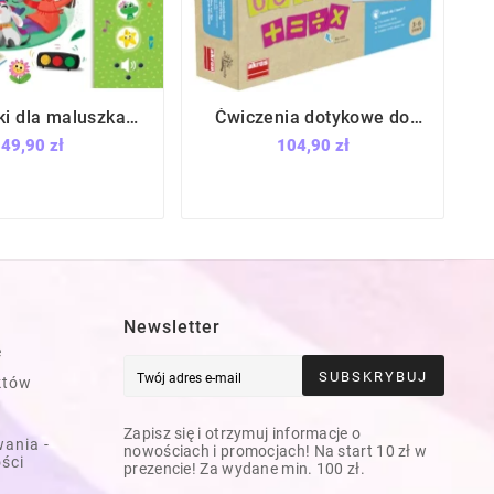
ki dla maluszka
Ćwiczenia dotykowe do







c Wirgiliusz /
nauki liczenia / Akros
49,90 zł
104,90 zł
Aksjomat
Newsletter
e
SUBSKRYBUJ
któw
Zapisz się i otrzymuj informacje o
ania -
nowościach i promocjach! Na start 10 zł w
ości
prezencie! Za wydane min. 100 zł.