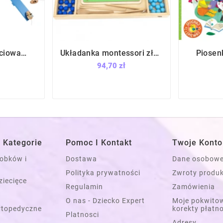
ciowa
Układanka montessori złap
Piosen







 / Small
i dopasuj kulki / Viga
Ojcie
94,70 zł
gn
 Kategorie
Pomoc I Kontakt
Twoje Konto
łobków i
Dostawa
Dane osobow
Polityka prywatności
Zwroty produ
ziecięce
Regulamin
Zamówienia
O nas - Dziecko Expert
Moje pokwitow
rtopedyczne
korekty płatn
Platnosci
Adresy