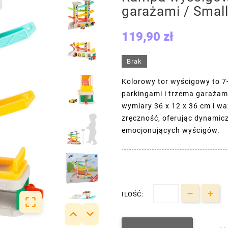
garażami / Smal
119,90 zł
Brak
Kolorowy tor wyścigowy to 
parkingami i trzema garażami
wymiary 36 x 12 x 36 cm i wa
zręczność, oferując dynamic
emocjonujących wyścigów.
ILOŚĆ:


