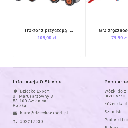
Traktor z przyczepą i
Gra zręcznoś






zwierzętami / Joueco
skaczące myszki
109,00 zł
79,90 zł
Foot Desi
Informacja O Sklepie
Popularne
Dziecko Expert
Wózki do ż
location_on
przedszkoli
ul. Marusarzówny 8
58-100 Świdnica
Łóżeczka d
Polska
Szumisie
biuro@dzieckoexpert.pl
email
Poduszki o
502217530
call
Bidony