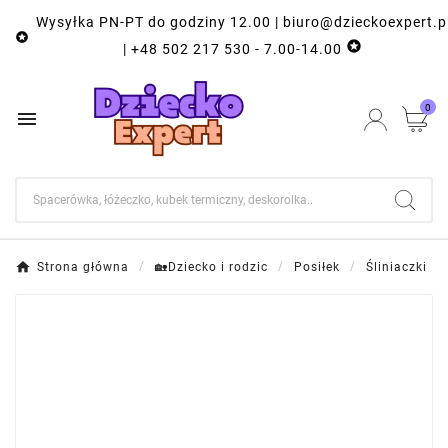
Wysyłka PN-PT do godziny 12.00 | biuro@dzieckoexpert.p


| +48 502 217 530 - 7.00-14.00
0

Strona główna
🏡Dziecko i rodzic
Posiłek
Śliniaczki