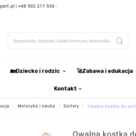
ert.pl | +48 502 217 530 -
🏡Dziecko i rodzic
🚀Zabawa i edukacja
Kontakt
acja
Motoryka i nauka
Sortery
Owalna kostka do sort
Owalna kostka d