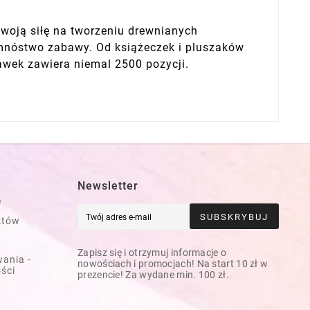
swoją siłę na tworzeniu drewnianych
m mnóstwo zabawy. Od książeczek i pluszaków
awek zawiera niemal 2500 pozycji.
Newsletter
e
SUBSKRYBUJ
któw
Zapisz się i otrzymuj informacje o
ania -
nowościach i promocjach! Na start 10 zł w
ości
prezencie! Za wydane min. 100 zł.