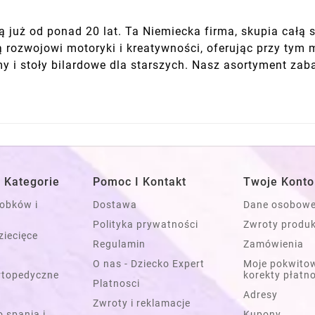
 już od ponad 20 lat. Ta Niemiecka firma, skupia całą 
ją rozwojowi motoryki i kreatywności, oferując przy ty
my i stoły bilardowe dla starszych. Nasz asortyment zab
 Kategorie
Pomoc I Kontakt
Twoje Konto
łobków i
Dostawa
Dane osobow
Polityka prywatności
Zwroty produ
ziecięce
Regulamin
Zamówienia
O nas - Dziecko Expert
Moje pokwitow
rtopedyczne
korekty płatn
Platnosci
Adresy
Zwroty i reklamacje
 spania i
Kupony