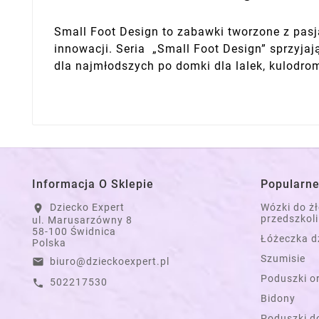
Small Foot Design to zabawki tworzone z pasją
innowacji. Seria „Small Foot Design” sprzyja
dla najmłodszych po domki dla lalek, kulodro
Informacja O Sklepie
Popularne
Dziecko Expert
Wózki do ż
location_on
przedszkoli
ul. Marusarzówny 8
58-100 Świdnica
Łóżeczka d
Polska
Szumisie
biuro@dzieckoexpert.pl
email
Poduszki o
502217530
call
Bidony
Poduszki do