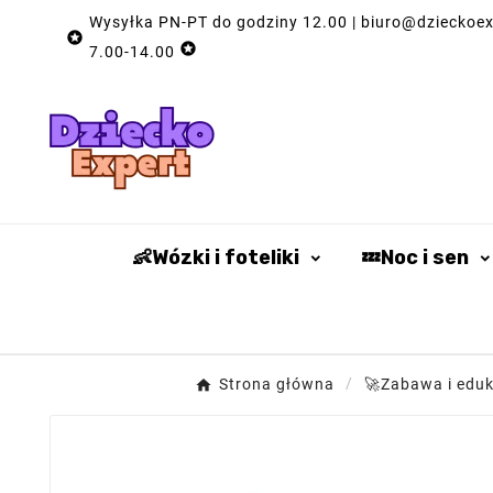
Wysyłka PN-PT do godziny 12.00 | biuro@dzieckoexp


7.00-14.00
👶Wózki i foteliki
💤Noc i sen
Strona główna
🚀Zabawa i eduk