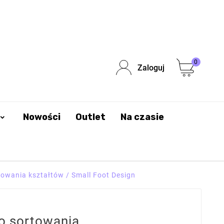
0
Zaloguj
Nowości
Outlet
Na czasie
owania kształtów / Small Foot Design
o sortowania