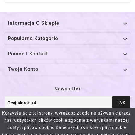

Informacja O Sklepie

Popularne Kategorie

Pomoc I Kontakt

Twoje Konto
Newsletter
TAK
Korzystając z tej strony, wyrażasz zgodę na używanie przez
Zapisz się i otrzymuj informacje o nowościach i promocjach! Na
nas wszystkich plików cookie zgodnie z warunkami naszej
start 10 zł w prezencie! Za wydane min. 100 zł.
polityki plików cookie. Dane użytkowników i pliki cookie
mogą być przetwarzane i wykorzystywane do personalizacji