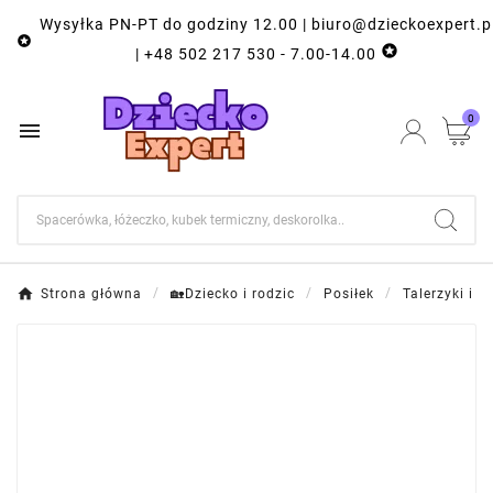
Wysyłka PN-PT do godziny 12.00 | biuro@dzieckoexpert.p


| +48 502 217 530 - 7.00-14.00
0

Strona główna
🏡Dziecko i rodzic
Posiłek
Talerzyki i m