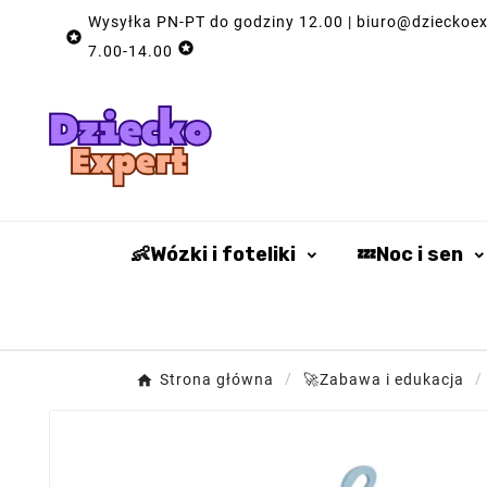
Wysyłka PN-PT do godziny 12.00 | biuro@dzieckoexp


7.00-14.00
👶Wózki i foteliki
💤Noc i sen
Strona główna
🚀Zabawa i edukacja