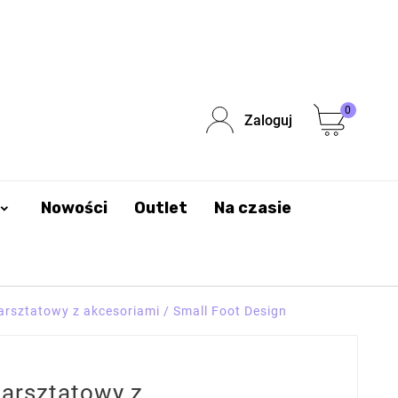
0
Zaloguj
Nowości
Outlet
Na czasie
arsztatowy z akcesoriami / Small Foot Design
warsztatowy z