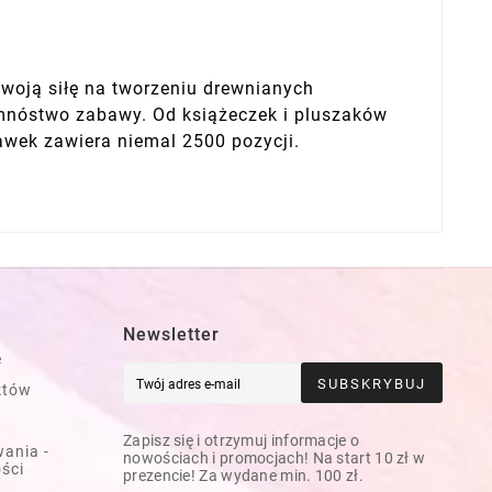
swoją siłę na tworzeniu drewnianych
m mnóstwo zabawy. Od książeczek i pluszaków
awek zawiera niemal 2500 pozycji.
Newsletter
e
SUBSKRYBUJ
któw
Zapisz się i otrzymuj informacje o
ania -
nowościach i promocjach! Na start 10 zł w
ości
prezencie! Za wydane min. 100 zł.