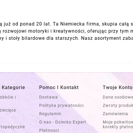
 już od ponad 20 lat. Ta Niemiecka firma, skupia całą 
ją rozwojowi motoryki i kreatywności, oferując przy ty
my i stoły bilardowe dla starszych. Nasz asortyment zab
 Kategorie
Pomoc I Kontakt
Twoje Konto
łobków i
Dostawa
Dane osobow
Polityka prywatności
Zwroty produ
ziecięce
Regulamin
Zamówienia
O nas - Dziecko Expert
Moje pokwitow
rtopedyczne
korekty płatn
Platnosci