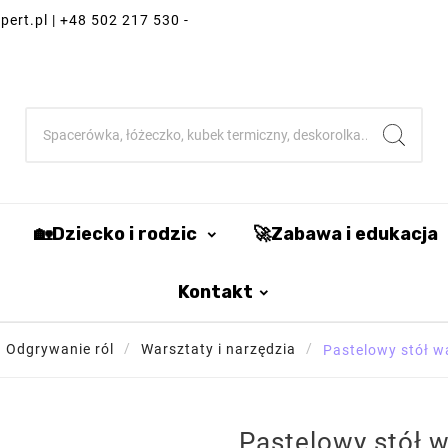
ert.pl | +48 502 217 530 -
🏡Dziecko i rodzic
🚀Zabawa i edukacja
Kontakt
Odgrywanie ról
Warsztaty i narzędzia
Pastelowy stół w
Pastelowy stół 