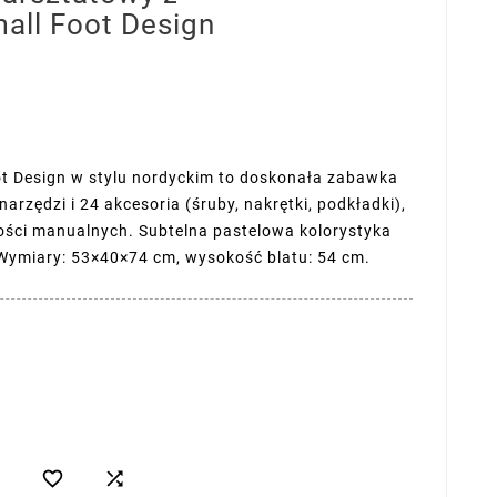
all Foot Design
ot Design w stylu nordyckim to doskonała zabawka
 narzędzi i 24 akcesoria (śruby, nakrętki, podkładki),
ności manualnych. Subtelna pastelowa kolorystyka
Wymiary: 53×40×74 cm, wysokość blatu: 54 cm.

