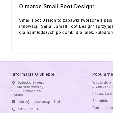
O marce Small Foot Design:
Small Foot Design to zabawki tworzone z pasją
innowacji. Seria „Small Foot Design” sprzyja
dla najmłodszych po domki dla lalek, kulodro
Informacja O Sklepie
Popularne
Dziecko Expert
Wózki do ż
location_on
przedszkoli
ul. Marusarzówny 8
58-100 Świdnica
Łóżeczka d
Polska
Szumisie
biuro@dzieckoexpert.pl
email
Poduszki o
502217530
call