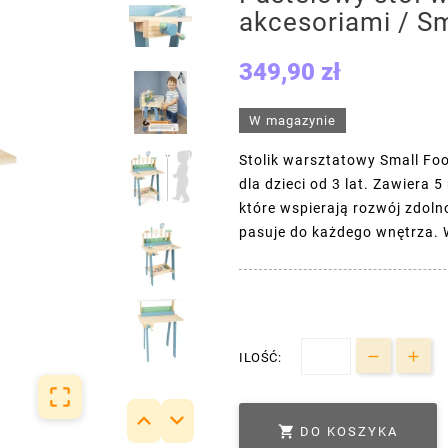
akcesoriami / Sm
349,90 zł
W magazynie
Stolik warsztatowy Small Fo
dla dzieci od 3 lat. Zawiera 5
które wspierają rozwój zdol
pasuje do każdego wnętrza. 
ILOŚĆ:




DO KOSZYKA