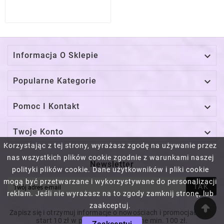

Informacja O Sklepie

Popularne Kategorie

Pomoc I Kontakt

Twoje Konto
Korzystając z tej strony, wyrażasz zgodę na używanie przez
nas wszystkich plików cookie zgodnie z warunkami naszej
Newsletter
polityki plików cookie. Dane użytkowników i pliki cookie
mogą być przetwarzane i wykorzystywane do personalizacji
TAK
reklam. Jeśli nie wyrażasz na to zgody zamknij stronę, lub
zaakceptuj.
Zapisz się i otrzymuj informacje o nowościach i promocjach! Na
start 10 zł w prezencie! Za wydane min. 100 zł.