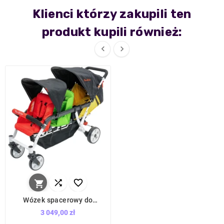
Klienci którzy zakupili ten
produkt kupili również:





Wózek spacerowy do
żłobka Lidoo Ergondrive 3-
3 049,00 zł
osobowy / Familidoo