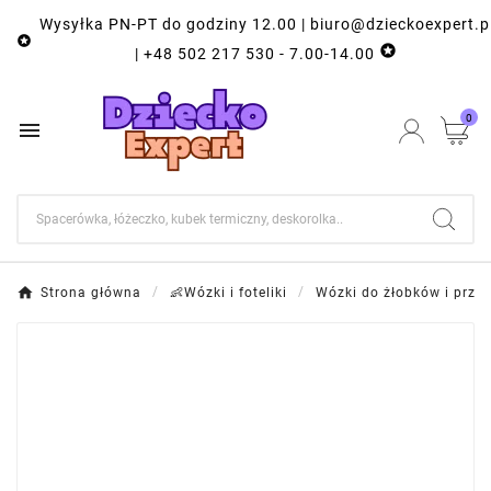
Wysyłka PN-PT do godziny 12.00 | biuro@dzieckoexpert.p


| +48 502 217 530 - 7.00-14.00
0

Strona główna
👶Wózki i foteliki
Wózki do żłobków i przed