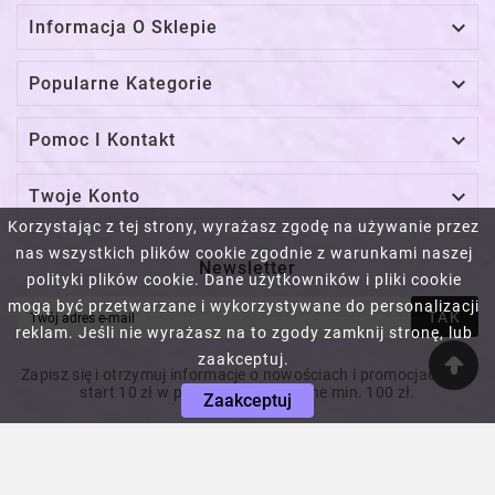

Informacja O Sklepie

Popularne Kategorie

Pomoc I Kontakt

Twoje Konto
Korzystając z tej strony, wyrażasz zgodę na używanie przez
nas wszystkich plików cookie zgodnie z warunkami naszej
Newsletter
polityki plików cookie. Dane użytkowników i pliki cookie
mogą być przetwarzane i wykorzystywane do personalizacji
TAK
reklam. Jeśli nie wyrażasz na to zgody zamknij stronę, lub
zaakceptuj.
Zapisz się i otrzymuj informacje o nowościach i promocjach! Na
start 10 zł w prezencie! Za wydane min. 100 zł.
Zaakceptuj