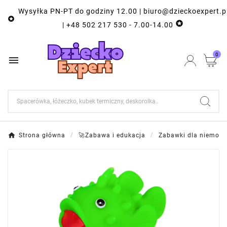
Wysyłka PN-PT do godziny 12.00 | biuro@dzieckoexpert.p


| +48 502 217 530 - 7.00-14.00
0

Strona główna
🚀Zabawa i edukacja
Zabawki dla niemowl