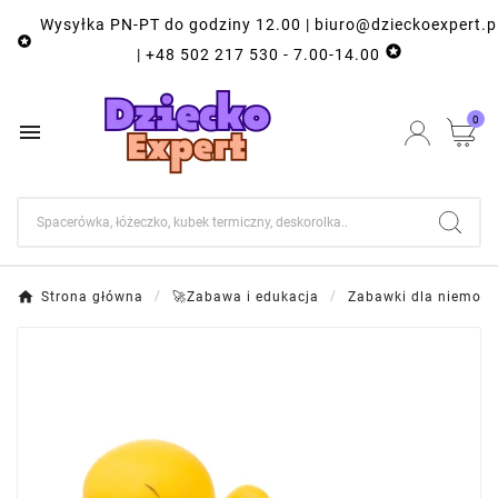
Wysyłka PN-PT do godziny 12.00 | biuro@dzieckoexpert.p


| +48 502 217 530 - 7.00-14.00
0

Strona główna
🚀Zabawa i edukacja
Zabawki dla niemowl