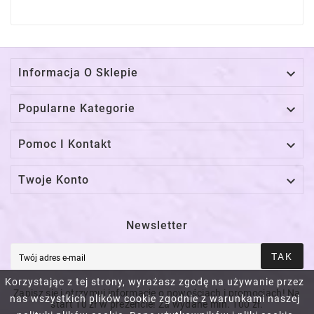

Informacja O Sklepie

Popularne Kategorie

Pomoc I Kontakt

Twoje Konto
Newsletter
TAK
Korzystając z tej strony, wyrażasz zgodę na używanie przez
Zapisz się i otrzymuj informacje o nowościach i promocjach! Na
nas wszystkich plików cookie zgodnie z warunkami naszej
start 10 zł w prezencie! Za wydane min. 100 zł.