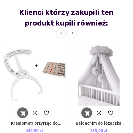
Klienci którzy zakupili ten
produkt kupili również:








Kraniometr przyrząd do
Baldachim do łóżeczka
mierzenia asymetrii + 10
Tiul szary + pompony /
449,90 zł
189,90 zł
opasek / Mimos
Camicco