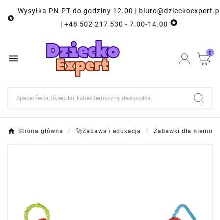
Wysyłka PN-PT do godziny 12.00 | biuro@dzieckoexpert.p


| +48 502 217 530 - 7.00-14.00
0

Strona główna
🚀Zabawa i edukacja
Zabawki dla niemowl