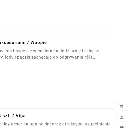
 akcesoriami / Woopie
ciom bawić się w cukiernika, lodziarnię i sklep ze
, lody i pączki zachęcają do odgrywania ról i
Zabawa rozwija wyobraźnię, zdolności manualne,
ości społeczne, dając radość samodzielnej i wspólnej

 szt. / Viga

alny deser na upalne dni oraz atrakcyjne uzupełnienie