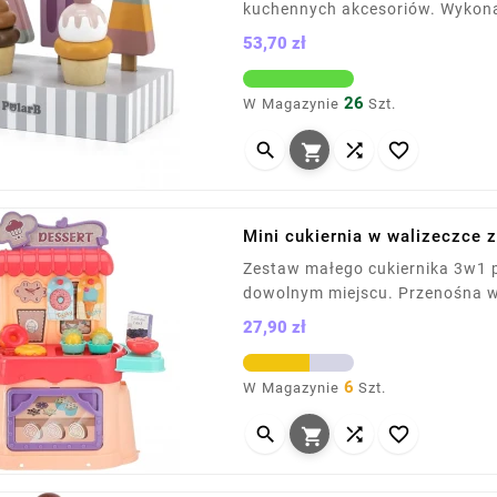
kuchennych akcesoriów. Wykona
zachwyca detalami i kolorami. 
53,70 zł
kreatywność, zdolności manualn
Cena
26
W Magazynie
Szt.




Mini cukiernia w walizeczce 
Zestaw małego cukiernika 3w1 po
dowolnym miejscu. Przenośna wa
liczne akcesoria zachęcają do 
27,90 zł
kreatywność, motorykę małą, pl
Cena
6
W Magazynie
Szt.



