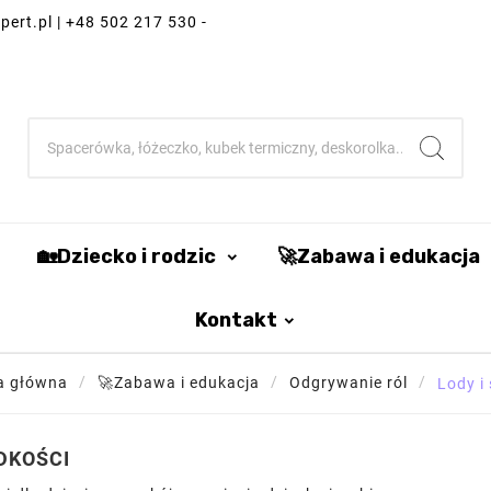
ert.pl | +48 502 217 530 -
🏡Dziecko i rodzic
🚀Zabawa i edukacja
Kontakt
a główna
🚀Zabawa i edukacja
Odgrywanie ról
Lody i
ODKOŚCI