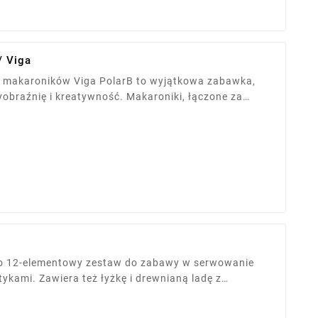
/ Viga
 makaroników Viga PolarB to wyjątkowa zabawka,
yobraźnię i kreatywność. Makaroniki, łączone za
yć wesołe „przysmaki” i sprzyjają wspólnej zabawie,
 maluchów.
to 12-elementowy zestaw do zabawy w serwowanie
tykami. Zawiera też łyżkę i drewnianą ladę z
 motorykę i umiejętności społeczne. Wykonana z
ycznymi farbami. Wymiary opakowania: 21 x 19,5 x 36