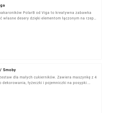
iga
akaroników PolarB od Viga to kreatywna zabawka
yć własne desery dzięki elementom łączonym na rzepy.
steczek pomalowanych bezpiecznymi farbami. Zabawa
ykę, kreatywność i umiejętności społeczne.
 / Smoby
zestaw dla małych cukierników. Zawiera maszynkę z 4
 dekorowania, łyżeczki i pojemniczki na posypki.
e ciastek, rozwija wyobraźnię i zdolności manualne –
ości!