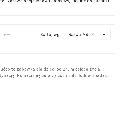
ne i zdrowe opcje lodów i słodyczy, idealne do kuchni i

Sortuj wg:
Nazwa, A do Z
éco to zabawka dla dzieci od 24. miesiąca życia,
ynację. Po naciśnięciu przycisku kulki lodów spadają
z certyfikowanego drewna, pokryta nietoksyczną
 kolorach, idealna do stylowego pokoju dziecka.