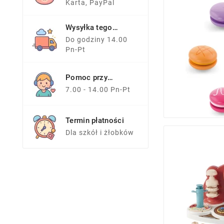
Karta, PayPal
Wysyłka tego
samego dnia
Do godziny 14.00
Pn-Pt
Pomoc przy
zakupach
7.00 - 14.00 Pn-Pt
Termin płatności
Dla szkół i żłobków