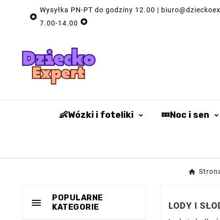
Wysyłka PN-PT do godziny 12.00 | biuro@dzieckoexp


7.00-14.00
👶Wózki i foteliki
💤Noc i sen
Stron
POPULARNE

LODY I SŁ
KATEGORIE