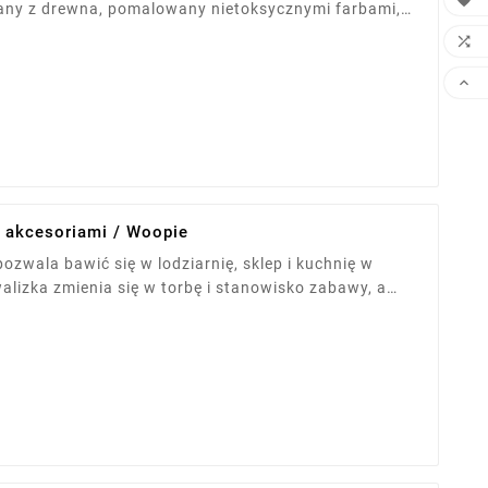

ny z drewna, pomalowany nietoksycznymi farbami,
Doskonały do zabawy w sklep i dom, rozwija

e i społeczne malucha.

z akcesoriami / Woopie
zwala bawić się w lodziarnię, sklep i kuchnię w
lizka zmienia się w torbę i stanowisko zabawy, a
odgrywania ról. Zabawa rozwija wyobraźnię,
anowanie oraz umiejętności społeczne dziecka.