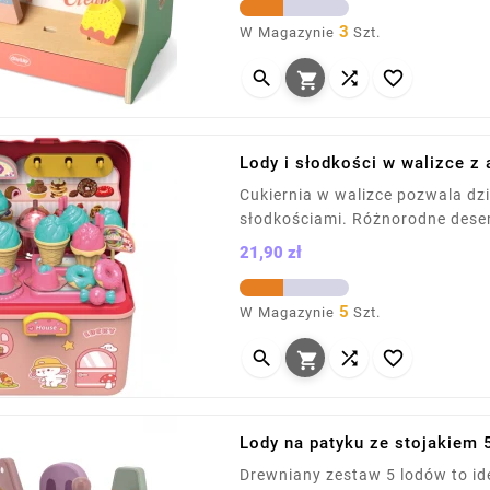
cm.
3
W Magazynie
Szt.




Lody i słodkości w walizce z
Cukiernia w walizce pozwala dzie
słodkościami. Różnorodne desery
tworzenia własnych pomysłów. 
21,90 zł
logiczne myślenie oraz umiejętn
Cena
zabawy.
5
W Magazynie
Szt.




Lody na patyku ze stojakiem 5
Drewniany zestaw 5 lodów to ide