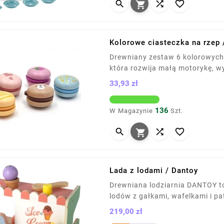




Kolorowe ciasteczka na rzep 
Drewniany zestaw 6 kolorowych
która rozwija małą motorykę, w
pomocą rzepów, pozwalają tworz
33,93 zł
rozwijając zdolności społeczne
Cena
136
W Magazynie
Szt.




Lada z lodami / Dantoy
Drewniana lodziarnia DANTOY 
lodów z gałkami, wafelkami i pa
uchwytami. Rozwija wyobraźnię,
219,00 zł
drewna FSC i malowana nietoks
Cena