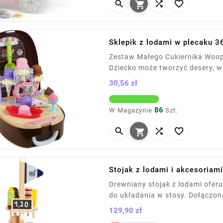




Sklepik z lodami w plecaku 36
Zestaw Małego Cukiernika Woopie
Dziecko może tworzyć desery, w
miejscu. W zestawie m.in. wafelk
30,56 zł
wyobraźnię, kreatywność i umieję
Cena
86
W Magazynie
Szt.




Stojak z lodami i akcesoriami
Drewniany stojak z lodami oferu
do układania w stosy. Dołączon
realizm zabawy. Wszystkie elem
129,90 zł
Ø19 cm. Przeznaczony dla dzieci
Cena