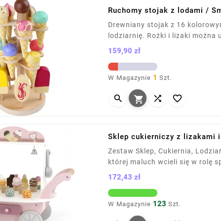
Ruchomy stojak z lodami / Sm
Drewniany stojak z 16 kolorow
lodziarnię. Rożki i lizaki możn
rozwój koordynacji i kreatywnoś
159,90 zł
odgrywanie ról. Wymiary: 26 x Ø
Cena
1
W Magazynie
Szt.




Sklep cukierniczy z lizakami 
Zestaw Sklep, Cukiernia, Lodzia
której maluch wcieli się w rolę 
lizaki, wafelki i polewy, oraz w
172,43 zł
łagodna kolorystyka pobudzają
Cena
123
W Magazynie
Szt.