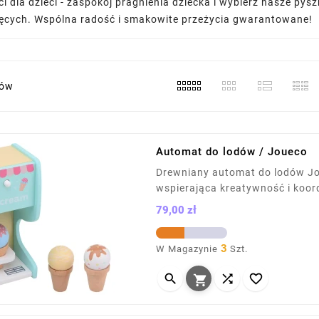
ci dla dzieci - zaspokój pragnienia dziecka i wybierz nasze pysz
ięcych. Wspólna radość i smakowite przeżycia gwarantowane!
/ów
Automat do lodów / Joueco
Drewniany automat do lodów Jou
wspierająca kreatywność i koord
na wafelek. Zabawka wykonana 
79,00 zł
farbą. Utrzymana w pastelowych
Cena
3
W Magazynie
Szt.



