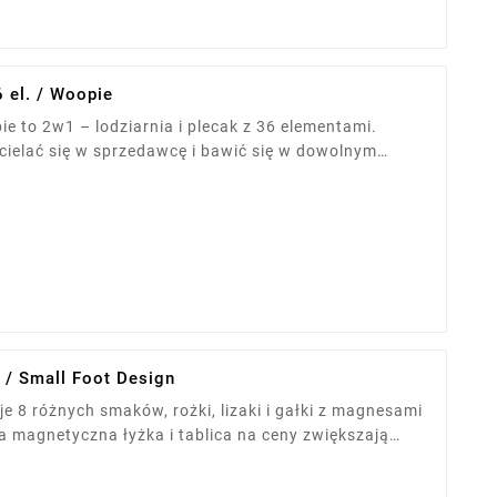
 el. / Woopie
 to 2w1 – lodziarnia i plecak z 36 elementami.
cielać się w sprzedawcę i bawić się w dowolnym
i, gałki, pucharki i rożki. Zabawka rozwija
tność odgrywania ról. Dla dzieci od 3 lat.
 / Small Foot Design
je 8 różnych smaków, rożki, lizaki i gałki z magnesami
a magnetyczna łyżka i tablica na ceny zwiększają
enty mieszczą się na trzech poziomach. Wymiary: 38 x
 od 3 roku życia.