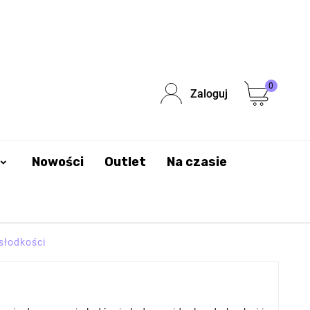
0
Zaloguj
Nowości
Outlet
Na czasie
 słodkości