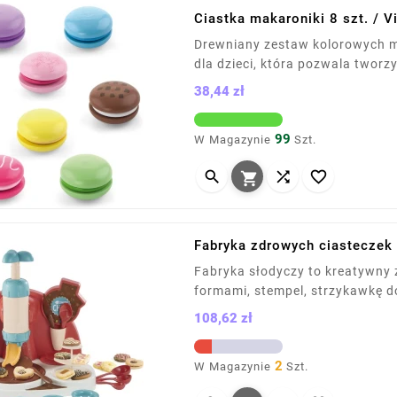
Ciastka makaroniki 8 szt. / V
Drewniany zestaw kolorowych m
dla dzieci, która pozwala tworz
W zestawie znajduje się 8 cia
38,44 zł
rozwija wyobraźnię, małą motor
Cena
99
W Magazynie
Szt.




Fabryka zdrowych ciasteczek
Fabryka słodyczy to kreatywny 
formami, stempel, strzykawkę do
Umożliwia tworzenie i ozdabiani
108,62 zł
idealna zabawa dla fanów słodk
Cena
2
W Magazynie
Szt.