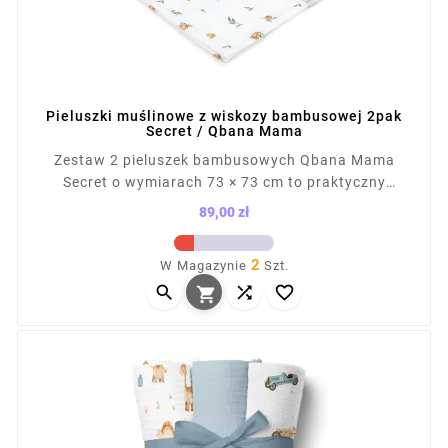
Pieluszki muślinowe z wiskozy bambusowej 2pak
Secret / Qbana Mama
Zestaw 2 pieluszek bambusowych Qbana Mama
Secret o wymiarach 73 × 73 cm to praktyczny
element wyprawki dla noworodka. Miękkie, chłonne i
89,00 zł
szybkoschnące, sprawdzą się jako okrycie, ręcznik,
Cena
podkład czy przytulanka. Wykonane z tkaniny 100%
2
W Magazynie
Szt.
bambusowej z certyfikatem Oeko-Tex klasa 1.



Wyprodukowano w Polsce.
