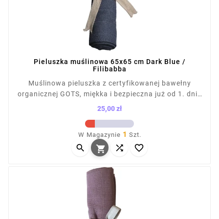
Pieluszka muślinowa 65x65 cm Dark Blue /
Filibabba
Muślinowa pieluszka z certyfikowanej bawełny
organicznej GOTS, miękka i bezpieczna już od 1. dnia
życia. Idealna do przewijania, jako lekki kocyk lub
25,00 zł
okrycie podczas karmienia. Wymiary: 65×65 cm.
Cena
Delikatna dla skóry dziecka, przewiewna i lekka.
1
W Magazynie
Szt.
Każda pieluszka owinięta dekoracyjną kokardką –



idealna na prezent dla noworodka.
