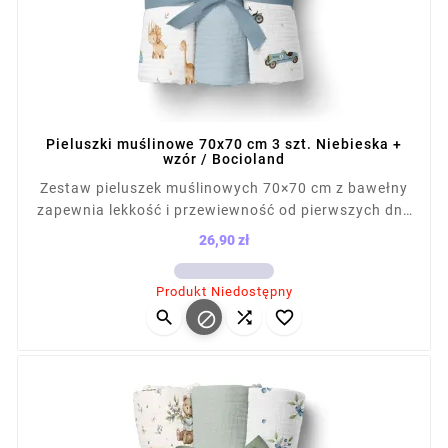
Pieluszki muślinowe 70x70 cm 3 szt. Niebieska +
wzór / Bocioland
Zestaw pieluszek muślinowych 70×70 cm z bawełny
zapewnia lekkość i przewiewność od pierwszych dni.
Miękka struktura nie podrażnia skóry, a naturalne
26,90 zł
gofrowanie zwiększa chłonność. Sprawdzą się jako
Cena
otulacz, podkład i osłona do karmienia. Łatwe w
Produkt Niedostępny
praniu, szybkoschnące, praktyczne w codziennej




pielęgnacji dziecka.