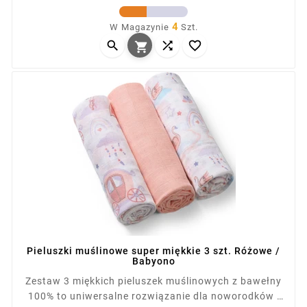
Cena
lekka tkanina nie podrażnia skóry dziecka. W
4
W Magazynie
Szt.
komplecie 2 pieluszki z nadrukiem i 1 gładka,



zapakowane w torbę na napy.

Pieluszki muślinowe super miękkie 3 szt. Różowe /
Babyono
Zestaw 3 miękkich pieluszek muślinowych z bawełny
100% to uniwersalne rozwiązanie dla noworodków i