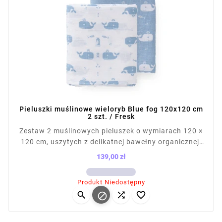
Pieluszki muślinowe wieloryb Blue fog 120x120 cm
2 szt. / Fresk
Zestaw 2 muślinowych pieluszek o wymiarach 120 ×
120 cm, uszytych z delikatnej bawełny organicznej.
Miękkie i przyjemne w dotyku, idealne jako pieluszki,
139,00 zł
otulacze lub lekkie kocyki. Niezbędne w wyprawce
Cena
niemowlaka, zapewniają komfort i wielofunkcyjne
Produkt Niedostępny
zastosowanie już od pierwszych dni życia.



