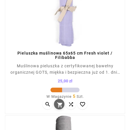
Pieluszka muślinowa 65x65 cm Fresh violet /
Filibabba
Muślinowa pieluszka z certyfikowanej bawełny
organicznej GOTS, miękka i bezpieczna już od 1. dnia
życia. Idealna do przewijania, jako lekki kocyk lub
25,00 zł
okrycie podczas karmienia. Wymiary: 65×65 cm.
Cena
Delikatna dla skóry dziecka, przewiewna i lekka.
5
W Magazynie
Szt.
Każda pieluszka owinięta dekoracyjną kokardką –



idealna na prezent dla noworodka.
