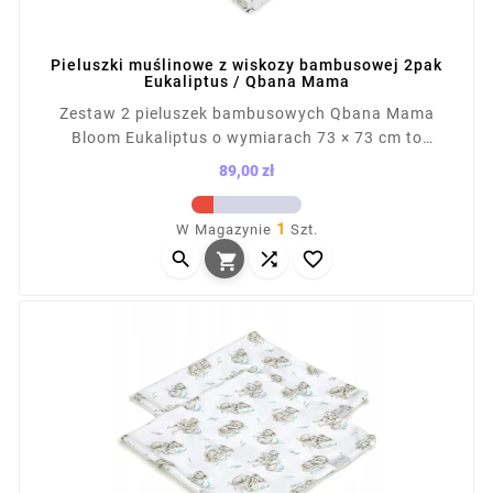
Pieluszki muślinowe z wiskozy bambusowej 2pak
Eukaliptus / Qbana Mama
Zestaw 2 pieluszek bambusowych Qbana Mama
Bloom Eukaliptus o wymiarach 73 × 73 cm to
praktyczny element wyprawki dla noworodka.
89,00 zł
Miękkie, chłonne i szybkoschnące, sprawdzą się jako
Cena
okrycie, ręcznik, podkład czy przytulanka. Wykonane
1
W Magazynie
Szt.
z tkaniny 100% bambusowej z certyfikatem Oeko-Tex



klasa 1. Wyprodukowano w Polsce.
