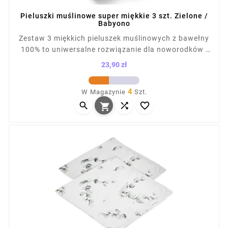
Pieluszki muślinowe super miękkie 3 szt. Zielone /
Babyono
Zestaw 3 miękkich pieluszek muślinowych z bawełny
100% to uniwersalne rozwiązanie dla noworodków i
niemowląt. Sprawdzą się jako otulacz, ręcznik,
23,90 zł
prześcieradło czy osłona do wózka. Przewiewna,
Cena
lekka tkanina nie podrażnia skóry dziecka. W
4
W Magazynie
Szt.
komplecie 2 pieluszki z nadrukiem i 1 gładka,



zapakowane w torbę na napy.
