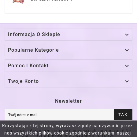

Informacja O Sklepie

Popularne Kategorie

Pomoc I Kontakt

Twoje Konto
Newsletter
TAK
Korzystając z tej strony, wyrażasz zgodę na używanie przez
Zapisz się i otrzymuj informacje o nowościach i promocjach! Na
nas wszystkich plików cookie zgodnie z warunkami naszej
start 10 zł w prezencie! Za wydane min. 100 zł.