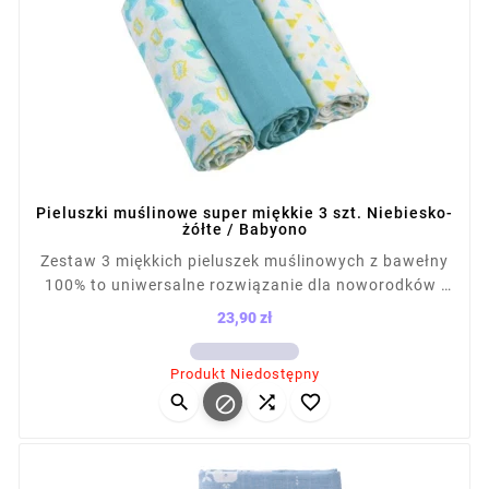
Pieluszki muślinowe super miękkie 3 szt. Niebiesko-
żółte / Babyono
Zestaw 3 miękkich pieluszek muślinowych z bawełny
100% to uniwersalne rozwiązanie dla noworodków i
niemowląt. Sprawdzą się jako otulacz, ręcznik,
23,90 zł
prześcieradło czy osłona do wózka. Przewiewna,
Cena
lekka tkanina nie podrażnia skóry dziecka. W
Produkt Niedostępny
komplecie 2 pieluszki z nadrukiem i 1 gładka,




zapakowane w torbę na napy.