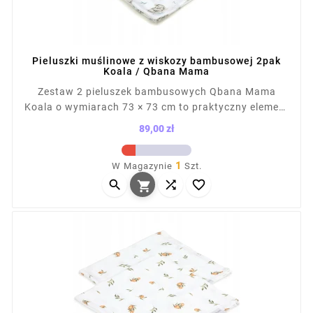
Pieluszki muślinowe z wiskozy bambusowej 2pak
Koala / Qbana Mama
Zestaw 2 pieluszek bambusowych Qbana Mama
Koala o wymiarach 73 × 73 cm to praktyczny element
wyprawki dla noworodka. Miękkie, chłonne i
89,00 zł
szybkoschnące, sprawdzą się jako okrycie, ręcznik,
Cena
podkład czy przytulanka. Wykonane z tkaniny 100%
1
W Magazynie
Szt.
bambusowej z certyfikatem Oeko-Tex klasa 1.



Wyprodukowano w Polsce.
