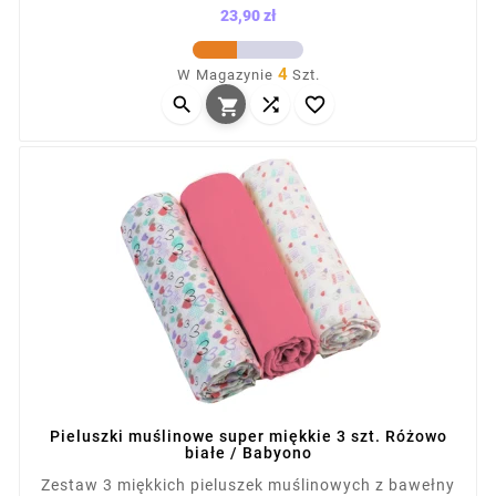
niemowląt. Sprawdzą się jako otulacz, ręcznik,
23,90 zł
prześcieradło czy osłona do wózka. Przewiewna,
Cena
lekka tkanina nie podrażnia skóry dziecka. W
4
W Magazynie
Szt.
komplecie 2 pieluszki z nadrukiem i 1 gładka,



zapakowane w torbę na napy.

Pieluszki muślinowe super miękkie 3 szt. Różowo
białe / Babyono
Zestaw 3 miękkich pieluszek muślinowych z bawełny