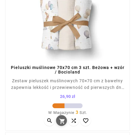
Pieluszki muślinowe 70x70 cm 3 szt. Beżowa + wzór
/ Bocioland
Zestaw pieluszek muślinowych 70×70 cm z bawełny
zapewnia lekkość i przewiewność od pierwszych dni.
Miękka struktura nie podrażnia skóry, a naturalne
26,90 zł
gofrowanie zwiększa chłonność. Sprawdzą się jako
Cena
otulacz, podkład i osłona do karmienia. Łatwe w
3
W Magazynie
Szt.
praniu, szybkoschnące, praktyczne w codziennej



pielęgnacji dziecka.
