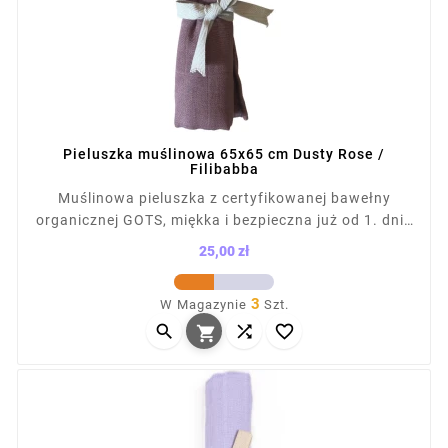
Pieluszka muślinowa 65x65 cm Dusty Rose /
Filibabba
Muślinowa pieluszka z certyfikowanej bawełny
organicznej GOTS, miękka i bezpieczna już od 1. dnia
życia. Idealna do przewijania, jako lekki kocyk lub
25,00 zł
okrycie podczas karmienia. Wymiary: 65×65 cm.
Cena
Delikatna dla skóry dziecka, przewiewna i lekka.
3
W Magazynie
Szt.
Każda pieluszka owinięta dekoracyjną kokardką –



idealna na prezent dla noworodka.
