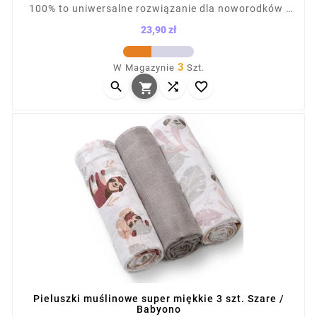
100% to uniwersalne rozwiązanie dla noworodków i
niemowląt. Sprawdzą się jako otulacz, ręcznik,
23,90 zł
prześcieradło czy osłona do wózka. Przewiewna,
Cena
lekka tkanina nie podrażnia skóry dziecka. W
3
W Magazynie
Szt.
komplecie 2 pieluszki z nadrukiem i 1 gładka,



zapakowane w torbę na napy.

Pieluszki muślinowe super miękkie 3 szt. Szare /
Babyono