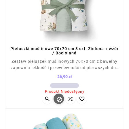
Pieluszki muślinowe 70x70 cm 3 szt. Zielona + wzór
/ Bocioland
Zestaw pieluszek muślinowych 70×70 cm z bawełny
zapewnia lekkość i przewiewność od pierwszych dni.
Miękka struktura nie podrażnia skóry, a naturalne
26,90 zł
gofrowanie zwiększa chłonność. Sprawdzą się jako
Cena
otulacz, podkład i osłona do karmienia. Łatwe w
Produkt Niedostępny
praniu, szybkoschnące, praktyczne w codziennej




pielęgnacji dziecka.