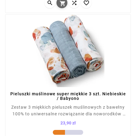



zapakowane w torbę na napy.

Pieluszki muślinowe super miękkie 3 szt. Niebieskie
/ Babyono
Zestaw 3 miękkich pieluszek muślinowych z bawełny
100% to uniwersalne rozwiązanie dla noworodków i
niemowląt. Sprawdzą się jako otulacz, ręcznik,
23,90 zł
prześcieradło czy osłona do wózka. Przewiewna,
Cena
lekka tkanina nie podrażnia skóry dziecka. W