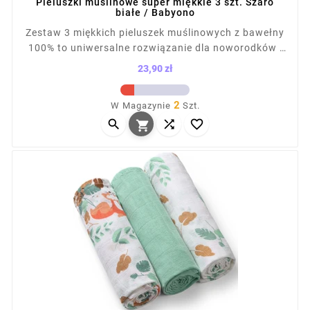
Pieluszki muślinowe super miękkie 3 szt. Szaro
białe / Babyono
Zestaw 3 miękkich pieluszek muślinowych z bawełny
100% to uniwersalne rozwiązanie dla noworodków i
niemowląt. Sprawdzą się jako otulacz, ręcznik,
23,90 zł
prześcieradło czy osłona do wózka. Przewiewna,
Cena
lekka tkanina nie podrażnia skóry dziecka. W
2
W Magazynie
Szt.
komplecie 2 pieluszki z nadrukiem i 1 gładka,



zapakowane w torbę na napy.
