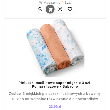
4
W Magazynie
Szt.
komplecie 2 pieluszki z nadrukiem i 1 gładka,



zapakowane w torbę na napy.

Pieluszki muślinowe super miękkie 3 szt.
Pomarańczowe / Babyono
Zestaw 3 miękkich pieluszek muślinowych z bawełny
100% to uniwersalne rozwiązanie dla noworodków i
niemowląt. Sprawdzą się jako otulacz, ręcznik,
23,90 zł
prześcieradło czy osłona do wózka. Przewiewna,