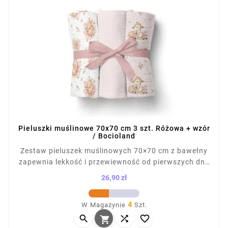
Pieluszki muślinowe 70x70 cm 3 szt. Różowa + wzór
/ Bocioland
Zestaw pieluszek muślinowych 70×70 cm z bawełny
zapewnia lekkość i przewiewność od pierwszych dni.
Miękka struktura nie podrażnia skóry, a naturalne
26,90 zł
gofrowanie zwiększa chłonność. Sprawdzą się jako
Cena
otulacz, podkład i osłona do karmienia. Łatwe w
4
W Magazynie
Szt.
praniu, szybkoschnące, praktyczne w codziennej



pielęgnacji dziecka.
