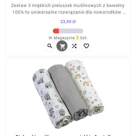
Zestaw 3 miękkich pieluszek muślinowych z bawełny
100% to uniwersalne rozwiązanie dla noworodków i
niemowląt. Sprawdzą się jako otulacz, ręcznik,
23,90 zł
prześcieradło czy osłona do wózka. Przewiewna,
Cena
lekka tkanina nie podrażnia skóry dziecka. W
2
W Magazynie
Szt.
komplecie 2 pieluszki z nadrukiem i 1 gładka,



zapakowane w torbę na napy.
