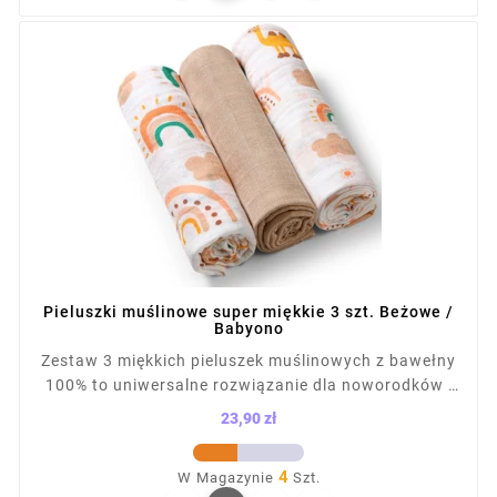
Pieluszki muślinowe super miękkie 3 szt. Beżowe /
Babyono
Zestaw 3 miękkich pieluszek muślinowych z bawełny
100% to uniwersalne rozwiązanie dla noworodków i
niemowląt. Sprawdzą się jako otulacz, ręcznik,
23,90 zł
prześcieradło czy osłona do wózka. Przewiewna,
Cena
lekka tkanina nie podrażnia skóry dziecka. W
4
W Magazynie
Szt.
komplecie 2 pieluszki z nadrukiem i 1 gładka,