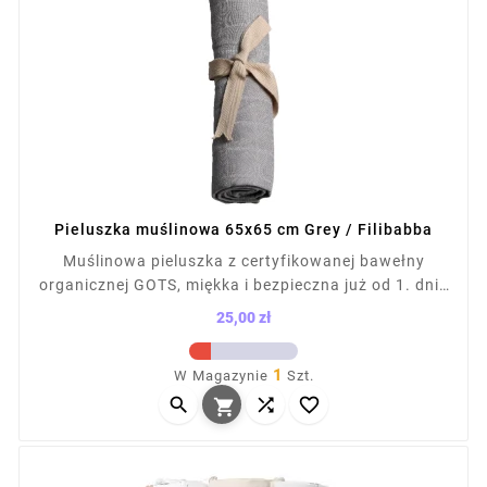
Pieluszka muślinowa 65x65 cm Grey / Filibabba
Muślinowa pieluszka z certyfikowanej bawełny
organicznej GOTS, miękka i bezpieczna już od 1. dnia
życia. Idealna do przewijania, jako lekki kocyk lub
25,00 zł
okrycie podczas karmienia. Wymiary: 65×65 cm.
Cena
Delikatna dla skóry dziecka, przewiewna i lekka.
1
W Magazynie
Szt.
Każda pieluszka owinięta dekoracyjną kokardką –



idealna na prezent dla noworodka.
