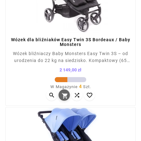
Wózek dla bliźniaków Easy Twin 3S Bordeaux / Baby
Monsters
Wózek bliźniaczy Baby Monsters Easy Twin 3S – od
urodzenia do 22 kg na siedzisko. Kompaktowy (65
cm szer.), łatwy do prowadzenia, mieści się w
2 149,00 zł
drzwiach i windach. Składany na płasko, z kołami
Cena
terenowymi i amortyzacją. Kompatybilny z fotelikami
4
W Magazynie
Szt.
(ponad 12 konfiguracji). Waga z siedziskiem: 13,1 kg,



po złożeniu: 87×65×28 cm.
