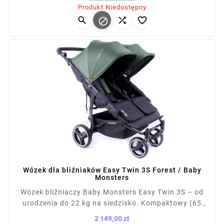
Produkt Niedostępny
(ponad 12 konfiguracji). Waga z siedziskiem: 13,1 kg,




po złożeniu: 87×65×28 cm.
Wózek dla bliźniaków Easy Twin 3S Forest / Baby
Monsters
Wózek bliźniaczy Baby Monsters Easy Twin 3S – od
urodzenia do 22 kg na siedzisko. Kompaktowy (65
cm szer.), łatwy do prowadzenia, mieści się w
2 149,00 zł