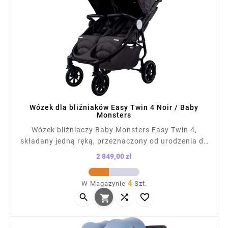
Wózek dla bliźniaków Easy Twin 4 Noir / Baby
Monsters
Wózek bliźniaczy Baby Monsters Easy Twin 4,
składany jedną ręką, przeznaczony od urodzenia do
22 kg na siedzisko. Posiada płaskie rozkładanie,
2 849,00 zł
regulowaną rączkę, budkę XL (85 cm, UPF50+),
Cena
amortyzację 4 kół, koła z mikro powietrzem, duży
4
W Magazynie
Szt.
kosz (5 kg), pokrowiec przeciwdeszczowy. Wymiary



po złożeniu: 64×67×22 cm.
