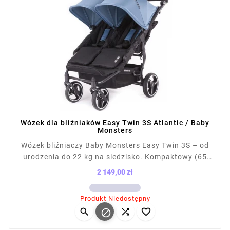
Wózek dla bliźniaków Easy Twin 3S Atlantic / Baby
Monsters
Wózek bliźniaczy Baby Monsters Easy Twin 3S – od
urodzenia do 22 kg na siedzisko. Kompaktowy (65
cm szer.), łatwy do prowadzenia, mieści się w
2 149,00 zł
drzwiach i windach. Składany na płasko, z kołami
Cena
terenowymi i amortyzacją. Kompatybilny z fotelikami
Produkt Niedostępny
(ponad 12 konfiguracji). Waga z siedziskiem: 13,1 kg,




po złożeniu: 87×65×28 cm.