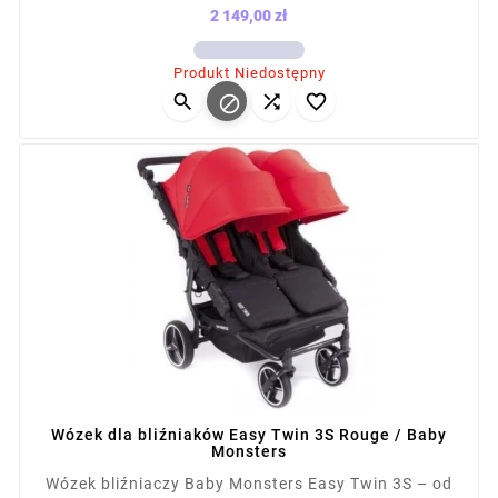
cm szer.), łatwy do prowadzenia, mieści się w
2 149,00 zł
drzwiach i windach. Składany na płasko, z kołami
Cena
terenowymi i amortyzacją. Kompatybilny z fotelikami
Produkt Niedostępny
(ponad 12 konfiguracji). Waga z siedziskiem: 13,1 kg,




po złożeniu: 87×65×28 cm.
Wózek dla bliźniaków Easy Twin 3S Rouge / Baby
Monsters
Wózek bliźniaczy Baby Monsters Easy Twin 3S – od