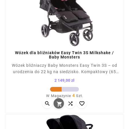
Wózek dla bliźniaków Easy Twin 3S Milkshake /
Baby Monsters
Wózek bliźniaczy Baby Monsters Easy Twin 3S – od
urodzenia do 22 kg na siedzisko. Kompaktowy (65
cm szer.), łatwy do prowadzenia, mieści się w
2 149,00 zł
drzwiach i windach. Składany na płasko, z kołami
Cena
terenowymi i amortyzacją. Kompatybilny z fotelikami
4
W Magazynie
Szt.
(ponad 12 konfiguracji). Waga z siedziskiem: 13,1 kg,



po złożeniu: 87×65×28 cm.
