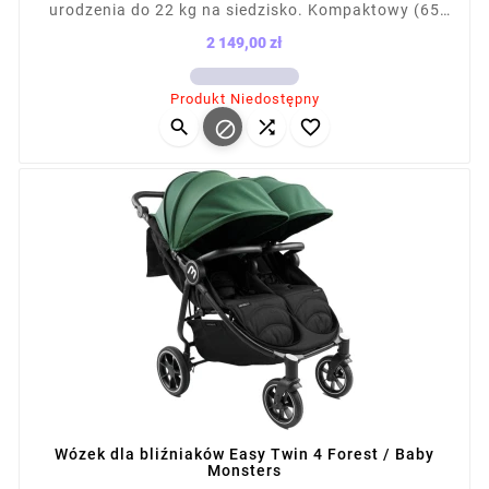
urodzenia do 22 kg na siedzisko. Kompaktowy (65
cm szer.), łatwy do prowadzenia, mieści się w
2 149,00 zł
drzwiach i windach. Składany na płasko, z kołami
Cena
terenowymi i amortyzacją. Kompatybilny z fotelikami
Produkt Niedostępny
(ponad 12 konfiguracji). Waga z siedziskiem: 13,1 kg,




po złożeniu: 87×65×28 cm.
Wózek dla bliźniaków Easy Twin 4 Forest / Baby
Monsters