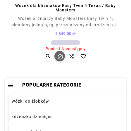
Wózek dla bliźniaków Easy Twin 4 Texas / Baby
Monsters
Wózek bliźniaczy Baby Monsters Easy Twin 4,
składany jedną ręką, przeznaczony od urodzenia do
22 kg na siedzisko. Posiada płaskie rozkładanie,
2 849,00 zł
regulowaną rączkę, budkę XL (85 cm, UPF50+),
Cena
amortyzację 4 kół, koła z mikro powietrzem, duży
Produkt Niedostępny
kosz (5 kg), pokrowiec przeciwdeszczowy. Wymiary




po złożeniu: 64×67×22 cm. Dla dzieci do 22 kg.

POPULARNE KATEGORIE
Wózki do żłobków
Łóżeczka dziecięce