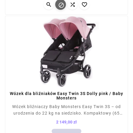




po złożeniu: 87×65×28 cm.
Wózek dla bliźniaków Easy Twin 3S Dolly pink / Baby
Monsters
Wózek bliźniaczy Baby Monsters Easy Twin 3S – od
urodzenia do 22 kg na siedzisko. Kompaktowy (65
cm szer.), łatwy do prowadzenia, mieści się w
2 149,00 zł
drzwiach i windach. Składany na płasko, z kołami
Cena
terenowymi i amortyzacją. Kompatybilny z fotelikami