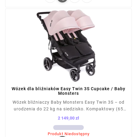
Wózek dla bliźniaków Easy Twin 3S Cupcake / Baby
Monsters
Wózek bliźniaczy Baby Monsters Easy Twin 3S – od
urodzenia do 22 kg na siedzisko. Kompaktowy (65
cm szer.), łatwy do prowadzenia, mieści się w
2 149,00 zł
drzwiach i windach. Składany na płasko, z kołami
Cena
terenowymi i amortyzacją. Kompatybilny z fotelikami
Produkt Niedostępny
(ponad 12 konfiguracji). Waga z siedziskiem: 13,1 kg,