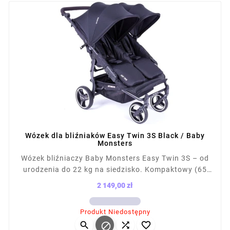
Wózek dla bliźniaków Easy Twin 3S Black / Baby
Monsters
Wózek bliźniaczy Baby Monsters Easy Twin 3S – od
urodzenia do 22 kg na siedzisko. Kompaktowy (65
cm szer.), łatwy do prowadzenia, mieści się w
2 149,00 zł
drzwiach i windach. Składany na płasko, z kołami
Cena
terenowymi i amortyzacją. Kompatybilny z fotelikami
Produkt Niedostępny
(ponad 12 konfiguracji). Waga z siedziskiem: 13,1 kg,




po złożeniu: 87×65×28 cm.