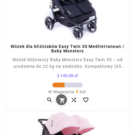
Wózek dla bliźniaków Easy Twin 3S Mediterranean /
Baby Monsters
Wózek bliźniaczy Baby Monsters Easy Twin 3S – od
urodzenia do 22 kg na siedzisko. Kompaktowy (65
cm szer.), łatwy do prowadzenia, mieści się w
2 149,00 zł
drzwiach i windach. Składany na płasko, z kołami
Cena
terenowymi i amortyzacją. Kompatybilny z fotelikami
4
W Magazynie
Szt.
(ponad 12 konfiguracji). Waga z siedziskiem: 13,1 kg,



po złożeniu: 87×65×28 cm.
