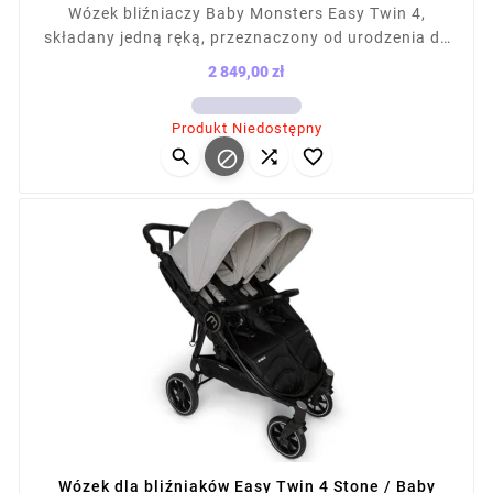
Wózek bliźniaczy Baby Monsters Easy Twin 4,
składany jedną ręką, przeznaczony od urodzenia do
22 kg na siedzisko. Posiada płaskie rozkładanie,
2 849,00 zł
regulowaną rączkę, budkę XL (85 cm, UPF50+),
Cena
amortyzację 4 kół, koła z mikro powietrzem, duży
Produkt Niedostępny
kosz (5 kg), pokrowiec przeciwdeszczowy. Wymiary




po złożeniu: 64×67×22 cm. Dla dzieci do 22 kg.
Wózek dla bliźniaków Easy Twin 4 Stone / Baby