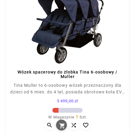
Wózek spacerowy do żłobka Tina 6-osobowy /
Muller
Tina Muller to 6-osobowy wózek przeznaczony dla
dzieci od 6 mies. do 4 lat, posiada obrotowe koła EVA
(25/29 cm), 3 zdejmowane daszki, 5-punktowe pasy,
5 499,00 zł
regulowane oparcie i podnóżki oraz 2 hamulce
Cena
(ręczny i przy kołach). Dla dzieci do ok. 15 kg. Wózek
1
W Magazynie
Szt.
łatwo składany, z dużym koszem i certyfikatem TÜV



Rheinland.
