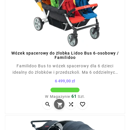
Wózek spacerowy do żłobka Lidoo Bus 6-osobowy /
Familidoo
Familidoo Bus to wózek spacerowy dla 6 dzieci
idealny do żłobków i przedszkoli. Ma 6 oddzielnych
siedzisk (2 tylne od urodzenia, 4 przednie od 6 mies.),
6 499,00 zł
każdy z udźwigiem do 18 kg. Szerokość wózka to 85
Cena
cm. Wyposażony w amortyzowane koła, hamulec
61
W Magazynie
Szt.
nożny, składany daszek, duży kosz i zdejmowaną



tapicerkę. W zestawie folia przeciwdeszczowa.
