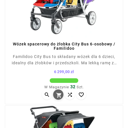
Wózek spacerowy do żłobka City Bus 6-osobowy /
Familidoo
Familidoo City Bus to składany wózek dla 6 dzieci,
idealny dla żłobków i przedszkoli. Ma lekką ramę ze
stali, duże koła z podwójnymi łożyskami, hamulec
6 299,00 zł
nożny i regulowane siedziska z daszkami.
Cena
Wodoodporna tapicerka z certyfikatem OEKO-TEX
32
W Magazynie
Szt.
600D, pojemne zamykane kosze, podnóżki, kieszonki



na smoczki i zgodność z normą EN 1888-12.
