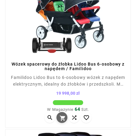
Wózek spacerowy do żłobka Lidoo Bus 6-osobowy z
napędem / Familidoo
Familidoo Lidoo Bus to 6-osobowy wózek z napędem
elektrycznym, idealny do żłobków i przedszkoli. Ma
regulowane siedziska (2×160°, 4×140°),
19 998,00 zł
amortyzowane koła, budkę z okienkiem, 6
Cena
organizerów i tapicerkę OEKO-TEX 600D. Zestaw
64
W Magazynie
Szt.
napędowy z 2 silnikami i akumulatorem 36 V



zapewnia zasięg do 8 km. W zestawie folia

przeciwdeszczowa.