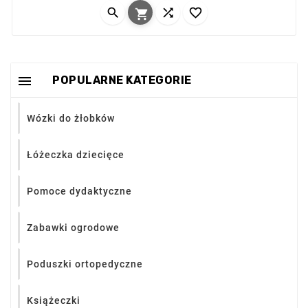




folię przeciwdeszczową. Idealny dla żłobków i
placówek.

POPULARNE KATEGORIE
Wózki do żłobków
Łóżeczka dziecięce
Pomoce dydaktyczne
Zabawki ogrodowe
Poduszki ortopedyczne
Książeczki