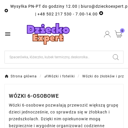
Wysyłka PN-PT do godziny 12.00 | biuro@dzieckoexpert.p


| +48 502 217 530 - 7.00-14.00
0

Strona główna
👶Wózki i foteliki
Wózki do żłobków i przed
WÓZKI 6-OSOBOWE
Wózki 6-osobowe pozwalają przewozić większą grupę
dzieci jednocześnie, co sprawdza się w żłobkach i
przedszkolach. Dzięki nim opiekunowie mogą
bezpiecznie i wygodnie organizować codzienne