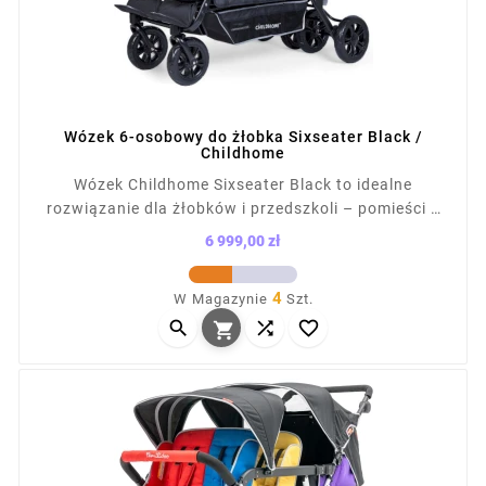
Wózek 6-osobowy do żłobka Sixseater Black /
Childhome
Wózek Childhome Sixseater Black to idealne
rozwiązanie dla żłobków i przedszkoli – pomieści 6
dzieci (od 6 mies., do 15 kg każde). Wyposażony w 5-
6 999,00 zł
punktowe pasy, odpinane daszki, organizer z
Cena
kieszeniami, centralny hamulec nożny i rączkę z eko
4
W Magazynie
Szt.
skóry. Ma obrotowe koła z blokadą i odblaskowe



elementy zwiększające bezpieczeństwo.
