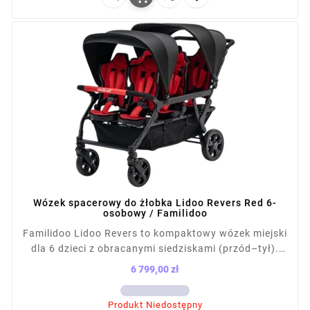
placówek.
Wózek spacerowy do żłobka Lidoo Revers Red 6-
osobowy / Familidoo
Familidoo Lidoo Revers to kompaktowy wózek miejski
dla 6 dzieci z obracanymi siedziskami (przód–tył).
Ma 76 cm szerokości, mieści się w windzie i waży 36
6 799,00 zł
kg. Każde siedzisko (do 15 kg) ma regulację
Cena
nachylenia i podnóżek. Wózek posiada
Produkt Niedostępny
amortyzowane koła, hamulec, duży kosz, 2 daszki i