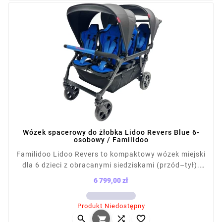
Wózek spacerowy do żłobka Lidoo Revers Blue 6-
osobowy / Familidoo
Familidoo Lidoo Revers to kompaktowy wózek miejski
dla 6 dzieci z obracanymi siedziskami (przód–tył).
Ma 76 cm szerokości, mieści się w windzie i waży 36
6 799,00 zł
kg. Każde siedzisko (do 15 kg) ma regulację
Cena
nachylenia i podnóżek. Wózek posiada
Produkt Niedostępny
amortyzowane koła, hamulec, duży kosz, 2 daszki i




folię przeciwdeszczową. Idealny dla żłobków i