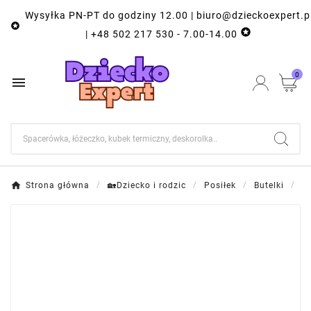
Wysyłka PN-PT do godziny 12.00 | biuro@dzieckoexpert.p


| +48 502 217 530 - 7.00-14.00
0

Strona główna
🏡Dziecko i rodzic
Posiłek
Butelki
Bu