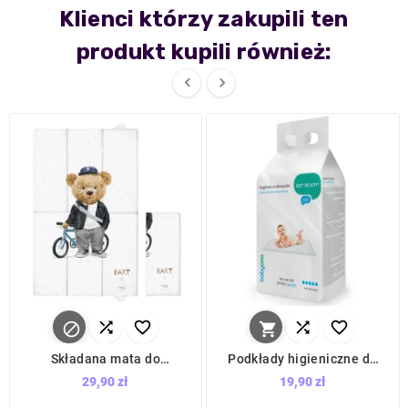
Klienci którzy zakupili ten
produkt kupili również:








Składana mata do
Podkłady higieniczne do
przewijania 50x80 cm Bart
przewijania 40x60 cm 20
29,90 zł
19,90 zł
/ Ceba Baby
szt. / Babyono