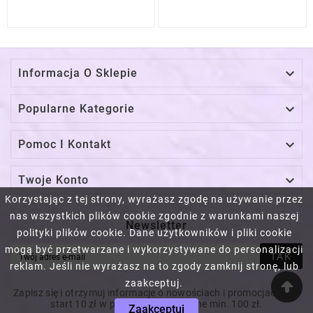

Informacja O Sklepie

Popularne Kategorie

Pomoc I Kontakt

Twoje Konto
Korzystając z tej strony, wyrażasz zgodę na używanie przez
nas wszystkich plików cookie zgodnie z warunkami naszej
Newsletter
polityki plików cookie. Dane użytkowników i pliki cookie
mogą być przetwarzane i wykorzystywane do personalizacji
TAK
reklam. Jeśli nie wyrażasz na to zgody zamknij stronę, lub
zaakceptuj.
Zapisz się i otrzymuj informacje o nowościach i promocjach! Na
start 10 zł w prezencie! Za wydane min. 100 zł.
Zaakceptuj