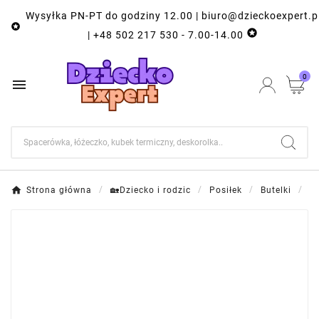
Wysyłka PN-PT do godziny 12.00 | biuro@dzieckoexpert.p


| +48 502 217 530 - 7.00-14.00
0

Strona główna
🏡Dziecko i rodzic
Posiłek
Butelki
B