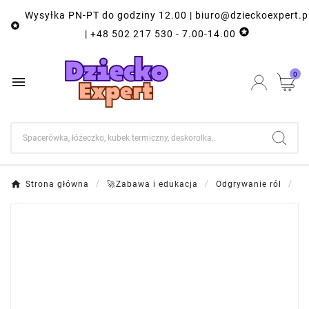
Wysyłka PN-PT do godziny 12.00 | biuro@dzieckoexpert.p


| +48 502 217 530 - 7.00-14.00
0

Strona główna
🚀Zabawa i edukacja
Odgrywanie ról
Ka