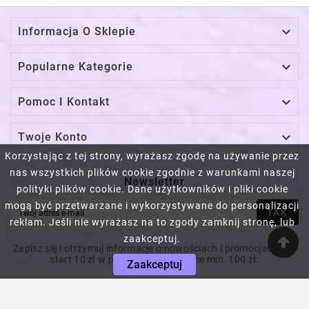

Informacja O Sklepie

Popularne Kategorie

Pomoc I Kontakt

Twoje Konto
Korzystając z tej strony, wyrażasz zgodę na używanie przez
nas wszystkich plików cookie zgodnie z warunkami naszej
Newsletter
polityki plików cookie. Dane użytkowników i pliki cookie
mogą być przetwarzane i wykorzystywane do personalizacji
TAK
reklam. Jeśli nie wyrażasz na to zgody zamknij stronę, lub
zaakceptuj.
Zapisz się i otrzymuj informacje o nowościach i promocjach! Na
start 10 zł w prezencie! Za wydane min. 100 zł.
Zaakceptuj