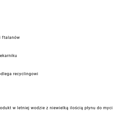
i ftalanów
u
iekarniku
dlega recyclingowi
dukt w letniej wodzie z niewielką ilością płynu do myc