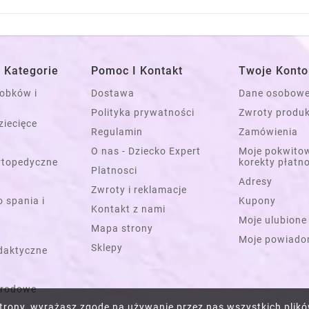
 Kategorie
Pomoc I Kontakt
Twoje Konto
łobków i
Dostawa
Dane osobow
Polityka prywatności
Zwroty produ
ziecięce
Regulamin
Zamówienia
O nas - Dziecko Expert
Moje pokwitow
rtopedyczne
korekty płatn
Platnosci
Adresy
Zwroty i reklamacje
 spania i
Kupony
Kontakt z nami
Moje ulubione
Mapa strony
Moje powiado
Sklepy
daktyczne
grodowe
 strony, wyrażasz zgodę na używanie przez nas wszystkich plikó