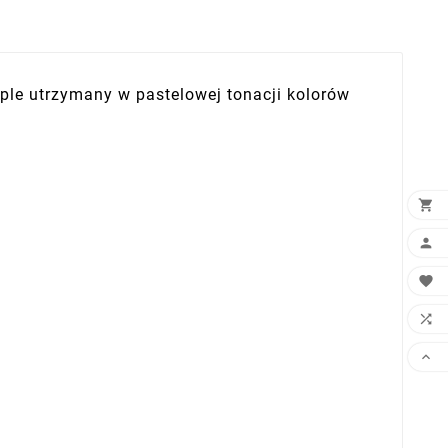
le utrzymany w pastelowej tonacji kolorów




