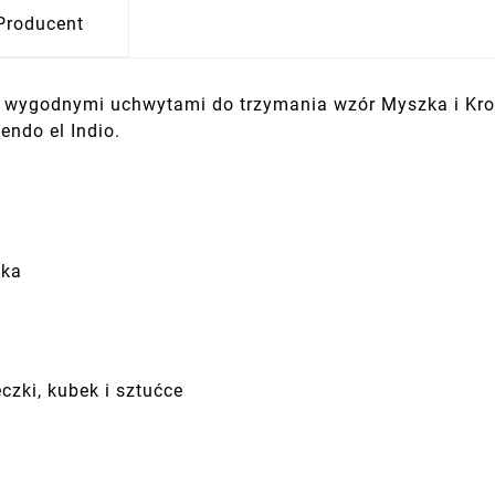
Producent
z wygodnymi uchwytami do trzymania wzór Myszka i Krop
iendo el Indio.
cka
zki, kubek i sztućce