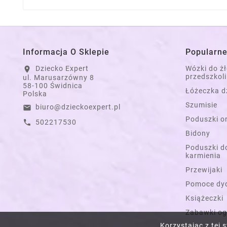
Informacja O Sklepie
Popularne
Dziecko Expert
Wózki do ż
location_on
przedszkoli
ul. Marusarzówny 8
58-100 Świdnica
Łóżeczka d
Polska
Szumisie
biuro@dzieckoexpert.pl
email
Poduszki o
502217530
call
Bidony
Poduszki do
karmienia
Przewijaki
Pomoce dy
Książeczki
Zabawki o
Korzystając z tej