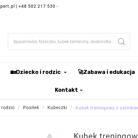
ert.pl | +48 502 217 530 -
🏡Dziecko i rodzic
🚀Zabawa i edukacja
Kontakt
 rodzic
Posiłek
Kubeczki
Kubek treningowy z ustnikie
Kubek treningow