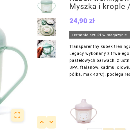
Myszka i krople 
24,90 zł
Ostatnie sztuki w magazynie
Transparentny kubek treningo
Legacy wykonany z trwałego 
pastelowych barwach, z ustn
BPA, ftalanów, kadmu, ołowiu
półka, max 40°C), podlega re


