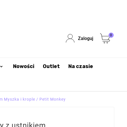
0
Zaloguj
Nowości
Outlet
Na czasie
m Myszka i krople / Petit Monkey
y z ustnikiem