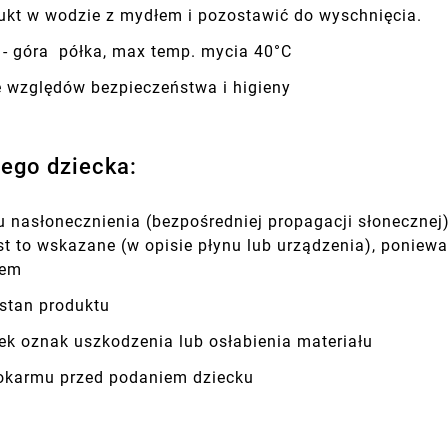
kt w wodzie z mydłem i pozostawić do wyschnięcia.
 - góra półka, max temp. mycia 40°C
e względów bezpieczeństwa i higieny
jego dziecka:
 nasłonecznienia (bezpośredniej propagacji słonecznej)
est to wskazane (w opisie płynu lub urządzenia), ponie
iem
stan produktu
ek oznak uszkodzenia lub osłabienia materiału
okarmu przed podaniem dziecku