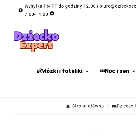
Wysyłka PN-PT do godziny 12.00 | biuro@dzieckoexp


7.00-14.00
👶Wózki i foteliki
💤Noc i sen
Strona główna
🏡Dziecko i