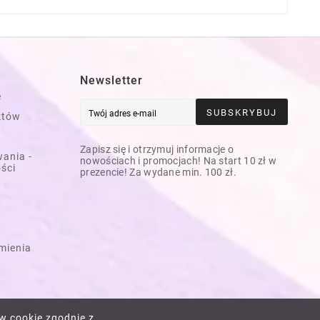
Newsletter
e
SUBSKRYBUJ
któw
Zapisz się i otrzymuj informacje o
ania -
nowościach i promocjach! Na start 10 zł w
ości
prezencie! Za wydane min. 100 zł.
mienia
w cookie zgodnie z