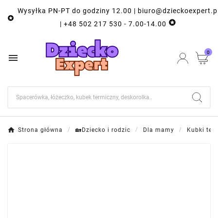
Wysyłka PN-PT do godziny 12.00 | biuro@dzieckoexpert.p


| +48 502 217 530 - 7.00-14.00
0

Strona główna
🏡Dziecko i rodzic
Dla mamy
Kubki ter