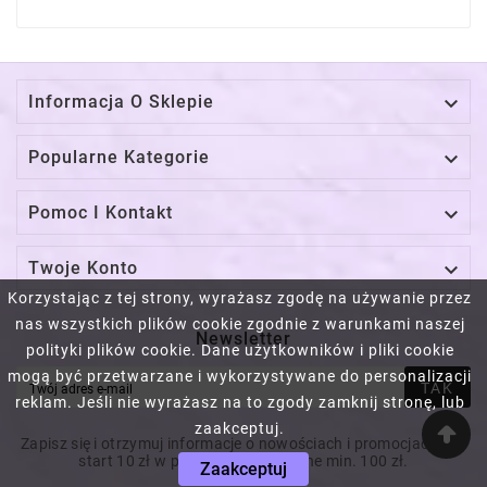

Informacja O Sklepie

Popularne Kategorie

Pomoc I Kontakt

Twoje Konto
Korzystając z tej strony, wyrażasz zgodę na używanie przez
nas wszystkich plików cookie zgodnie z warunkami naszej
Newsletter
polityki plików cookie. Dane użytkowników i pliki cookie
mogą być przetwarzane i wykorzystywane do personalizacji
TAK
reklam. Jeśli nie wyrażasz na to zgody zamknij stronę, lub
zaakceptuj.
Zapisz się i otrzymuj informacje o nowościach i promocjach! Na
start 10 zł w prezencie! Za wydane min. 100 zł.
Zaakceptuj