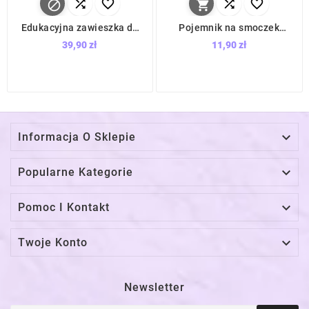






Edukacyjna zawieszka do
Pojemnik na smoczek
wózka i fotelika Raccoon /
Zielony / Babyono
39,90 zł
11,90 zł
Babyono

Informacja O Sklepie

Popularne Kategorie

Pomoc I Kontakt

Twoje Konto
Newsletter