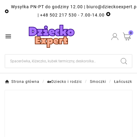
Wysyłka PN-PT do godziny 12.00 | biuro@dzieckoexpert.p


| +48 502 217 530 - 7.00-14.00
0

Strona główna
🏡Dziecko i rodzic
Smoczki
Łańcuszki 