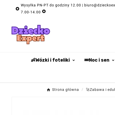
Wysyłka PN-PT do godziny 12.00 | biuro@dzieckoexp


7.00-14.00
👶Wózki i foteliki
💤Noc i sen
Strona główna
🚀Zabawa i edu