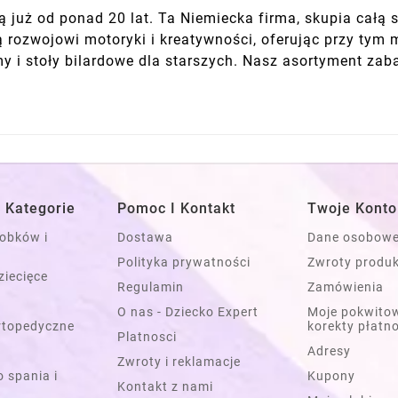
 już od ponad 20 lat. Ta Niemiecka firma, skupia całą 
ją rozwojowi motoryki i kreatywności, oferując przy ty
my i stoły bilardowe dla starszych. Nasz asortyment zab
 Kategorie
Pomoc I Kontakt
Twoje Konto
łobków i
Dostawa
Dane osobow
Polityka prywatności
Zwroty produ
ziecięce
Regulamin
Zamówienia
O nas - Dziecko Expert
Moje pokwitow
rtopedyczne
korekty płatn
Platnosci
Adresy
Zwroty i reklamacje
 spania i
Kupony
Kontakt z nami