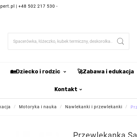
ert.pl | +48 502 217 530 -
🏡Dziecko i rodzic
🚀Zabawa i edukacja
Kontakt
kacja
Motoryka i nauka
Nawlekanki i przewlekanki
Pr
Przewlekanka Saf