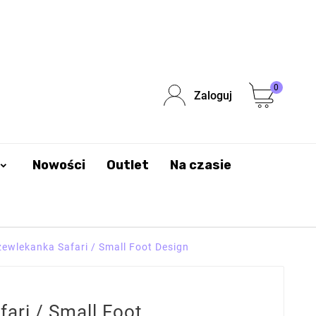
0
Zaloguj
Nowości
Outlet
Na czasie
zewlekanka Safari / Small Foot Design
ari / Small Foot