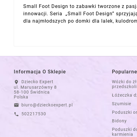
Small Foot Design to zabawki tworzone z pasją
innowacji. Seria „Small Foot Design” sprzyja
dla najmłodszych po domki dla lalek, kulodro
Informacja O Sklepie
Popularne
Dziecko Expert
Wózki do ż
location_on
przedszkoli
ul. Marusarzówny 8
58-100 Świdnica
Łóżeczka d
Polska
Szumisie
biuro@dzieckoexpert.pl
email
Poduszki o
502217530
call
Bidony
Poduszki do
karmienia