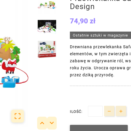
Design
74,90 zł
Ostatnie sztuki w magazynie
Drewniana przewlekanka Safa
elementów, w tym zwierzęta i
zabawę w odgrywanie ról, wsp
roku życia. Urocza oprawa g
przez dziką przyrodę.
ILOŚĆ:


