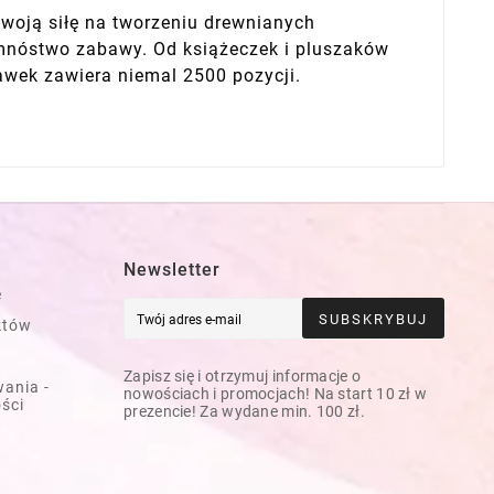
swoją siłę na tworzeniu drewnianych
m mnóstwo zabawy. Od książeczek i pluszaków
awek zawiera niemal 2500 pozycji.
Newsletter
e
SUBSKRYBUJ
któw
Zapisz się i otrzymuj informacje o
ania -
nowościach i promocjach! Na start 10 zł w
ości
prezencie! Za wydane min. 100 zł.