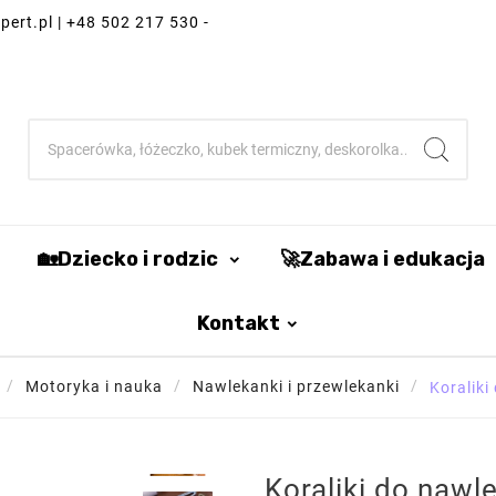
ert.pl | +48 502 217 530 -
🏡Dziecko i rodzic
🚀Zabawa i edukacja
Kontakt
Motoryka i nauka
Nawlekanki i przewlekanki
Koraliki
Koraliki do nawl