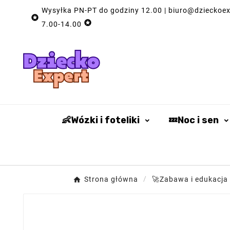
Wysyłka PN-PT do godziny 12.00 | biuro@dzieckoexp


7.00-14.00
👶Wózki i foteliki
💤Noc i sen
Strona główna
🚀Zabawa i edukacja