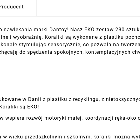
Producent
o nawlekania marki Dantoy! Nasz EKO zestaw 280 sztuk 
lne i wyobraźnię. Koraliki są wykonane z plastiku poch
konale stymulując sensorycznie, co pozwala na tworzeni
achęcają do spędzenia spokojnych, kontemplacyjnych ch
ukowane w Danii z plastiku z recyklingu, z nietoksyczn
Koraliki są EKO!
w wspiera rozwój motoryki małej, koordynacji ręka-oko 
ci w wieku przedszkolnym i szkolnym, koraliki można w