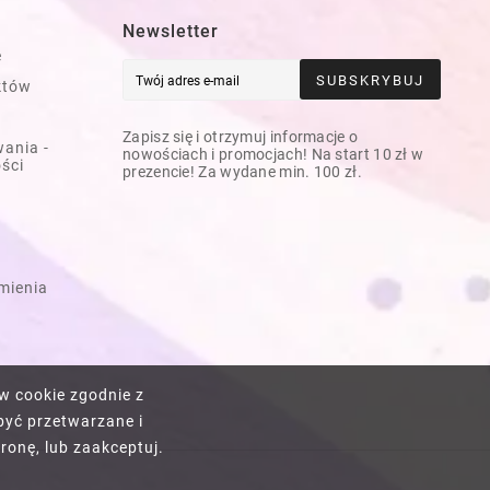
Newsletter
e
SUBSKRYBUJ
któw
Zapisz się i otrzymuj informacje o
ania -
nowościach i promocjach! Na start 10 zł w
ości
prezencie! Za wydane min. 100 zł.
mienia
w cookie zgodnie z
być przetwarzane i
ronę, lub zaakceptuj.