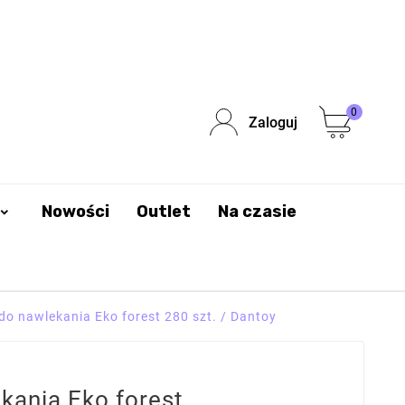
0
Zaloguj
Nowości
Outlet
Na czasie
 do nawlekania Eko forest 280 szt. / Dantoy
ekania Eko forest