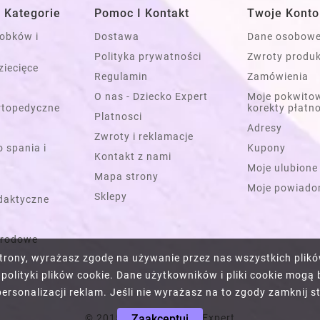
 Kategorie
Pomoc I Kontakt
Twoje Konto
łobków i
Dostawa
Dane osobow
Polityka prywatności
Zwroty produ
ziecięce
Regulamin
Zamówienia
O nas - Dziecko Expert
Moje pokwitow
rtopedyczne
korekty płatn
Platnosci
Adresy
Zwroty i reklamacje
 spania i
Kupony
Kontakt z nami
Moje ulubione
Mapa strony
Moje powiado
Sklepy
daktyczne
grodowe
 strony, wyrażasz zgodę na używanie przez nas wszystkich plikó
polityki plików cookie. Dane użytkowników i pliki cookie mogą 
rsonalizacji reklam. Jeśli nie wyrażasz na to zgody zamknij st
© 2015 - 2026 Dziecko Expert
Zaakceptuj