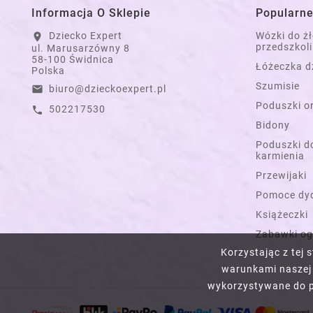
Informacja O Sklepie
Popularne
Dziecko Expert
Wózki do ż
location_on
przedszkoli
ul. Marusarzówny 8
58-100 Świdnica
Łóżeczka d
Polska
Szumisie
biuro@dzieckoexpert.pl
email
Poduszki o
502217530
call
Bidony
Poduszki do
karmienia
Przewijaki
Pomoce dy
Książeczki
Zabawki o
Korzystając z tej
warunkami naszej 
wykorzystywane do pe