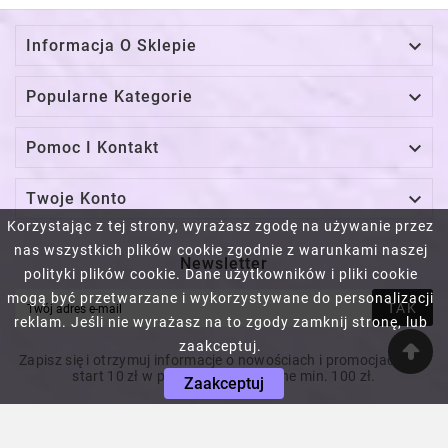

Informacja O Sklepie

Popularne Kategorie

Pomoc I Kontakt

Twoje Konto
Korzystając z tej strony, wyrażasz zgodę na używanie przez
nas wszystkich plików cookie zgodnie z warunkami naszej
Newsletter
polityki plików cookie. Dane użytkowników i pliki cookie
mogą być przetwarzane i wykorzystywane do personalizacji
TAK
reklam. Jeśli nie wyrażasz na to zgody zamknij stronę, lub
zaakceptuj.
Zapisz się i otrzymuj informacje o nowościach i promocjach! Na
start 10 zł w prezencie! Za wydane min. 100 zł.
Zaakceptuj