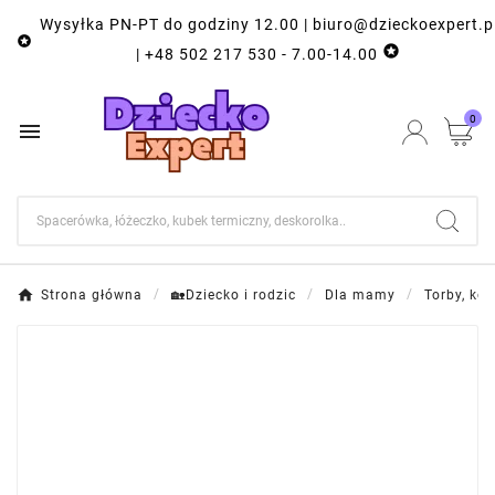
Wysyłka PN-PT do godziny 12.00 | biuro@dzieckoexpert.p


| +48 502 217 530 - 7.00-14.00
0

Strona główna
🏡Dziecko i rodzic
Dla mamy
Torby, kos